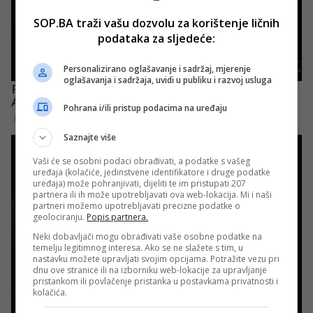
SOP.BA traži vašu dozvolu za korištenje ličnih
podataka za sljedeće:
Personalizirano oglašavanje i sadržaj, mjerenje
oglašavanja i sadržaja, uvidi u publiku i razvoj usluga
Pohrana i/ili pristup podacima na uređaju
Saznajte više
Vaši će se osobni podaci obrađivati, a podatke s vašeg
uređaja (kolačiće, jedinstvene identifikatore i druge podatke
uređaja) može pohranjivati, dijeliti te im pristupati 207
partnera ili ih može upotrebljavati ova web-lokacija. Mi i naši
partneri možemo upotrebljavati precizne podatke o
geolociranju.
Popis partnera.
Neki dobavljači mogu obrađivati vaše osobne podatke na
temelju legitimnog interesa. Ako se ne slažete s tim, u
nastavku možete upravljati svojim opcijama. Potražite vezu pri
dnu ove stranice ili na izborniku web-lokacije za upravljanje
pristankom ili povlačenje pristanka u postavkama privatnosti i
kolačića.