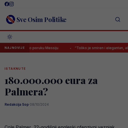
Skip
to
content
Sve Osim Politike
no poslao poruku Messiju
“Toliko je smiren i elegantan, ali istovrem
NAJNOVIJE
ISTAKNUTE
180.000.000 eura za
Palmera?
Redakcija Sop
·
08/10/2024
Cole Palmer, 22-godišnji engleski ofenzivni veznjak,