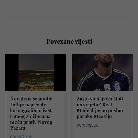
Povezane vijesti
Neviđena sramota:
Zašto su najveći klub
Delije napravile
na svijetu? Real
koreografiju u čast
Madrid javno poslao
ratnog zločinca na
poruku Messiju
meču protiv Novog
08/08/2026
Pazara
08/08/2026