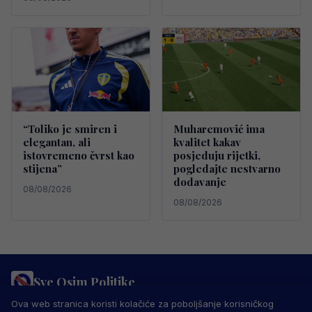
“Toliko je smiren i
Muharemović ima
elegantan, ali
kvalitet kakav
istovremeno čvrst kao
posjeduju rijetki,
stijena”
pogledajte nestvarno
dodavanje
08/08/2026
08/08/2026
Sve Osim Politike
PRAVILA PRIVATNOSTI
MARKETING
USLOVI KORIŠTENJA
Ova web stranica koristi kolačiće za poboljšanje korisničkog