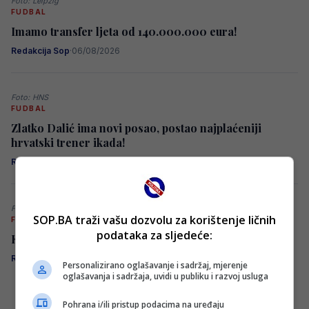
Foto: Leipzig
FUDBAL
Imamo transfer ljeta od 140.000.000 eura!
Redakcija Sop
·
06/08/2026
Foto: HNS
FUDBAL
Zlatko Dalić ima novi posao, postao najplaćeniji
hrvatski trener ikada!
Redakcija Sop
·
06/08/2026
Foto: X
SOP.BA traži vašu dozvolu za korištenje ličnih
FUDBAL
podataka za sljedeće:
Konačno: Samed Baždar ima novi klub
Redakcija Sop
·
06/08/2026
Personalizirano oglašavanje i sadržaj, mjerenje
oglašavanja i sadržaja, uvidi u publiku i razvoj usluga
Pohrana i/ili pristup podacima na uređaju