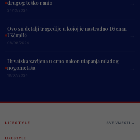
drugog teško ranio
→
24/10/2024
Ovo su detalji tragedije u kojoj je nastradao Dženan
Uščuplić
→
08/08/2024
Hrvatska zavijena u crno nakon utapanja mladog
nogometaša
→
19/07/2024
LIFESTYLE
SVE VIJESTI →
LIFESTYLE