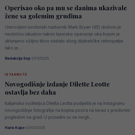
Operisao oko pa mu se danima ukazivale
žene sa golemim grudima
Umirovljeni londonski nastavnik Mark Bryan (45) doživio je
neobično iskustvo nakon laserske operacije oka kojom je
uklonjeno ožiljno tkivo nastalo zbog dijabetičke retinopatije.
Iako je...
Redakcija Sop
·
21/11/2025
ISTAKNUTE
Novogodišnje izdanje Dilette Leotte
ostavlja bez daha
Italijanska voditeljica Diletta Leotta podijelila je na Instagramu
novogodišnje fotografije na kojima pozira na terasi s predivnim
pogledom na grad. U pozadini su se mogli...
Haris Kapo
·
02/01/2025