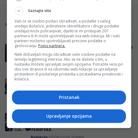
Saznajte više
Vaši će se osobni podaci obrađivati, a podatke s vašeg
VIJESTI
SVE VIJESTI →
uređaja (kolačiće, jedinstvene identifikatore i druge podatke
uređaja) može pohranjivati, dijeliti te im pristupati 207
partnera ili ih može upotrebljavati ova web-lokacija. Mi i naši
partneri možemo upotrebljavati precizne podatke o
geolociranju.
Popis partnera.
Alajbegović mlađi oduševio Nijemce: Dobio
poziv u reprezentaciju Njemačke
Neki dobavljači mogu obrađivati vaše osobne podatke na
temelju legitimnog interesa. Ako se ne slažete s tim, u
Redakcija
·
05/08/2026
·
Instagram/Kerim Alajbegović
nastavku možete upravljati svojim opcijama. Potražite vezu pri
dnu ove stranice ili na izborniku web-lokacije za upravljanje
pristankom ili povlačenje pristanka u postavkama privatnosti i
kolačića.
TOTALNI PREOKRET: Ništa od Engleske,
Jovo Lukić se seli u Bundesligu?
Redakcija
·
05/08/2026
·
NFSBiH
Pristanak
Utakmica koju će pratiti cijeli svijet: Edin
Upravljanje opcijama
Džeko i Nikola Katić debituju protiv Real
Madrida
Redakcija
·
05/08/2026
·
Schalke