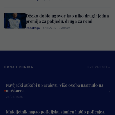
Džeko dobio ugovor kao niko drugi: Jedna
premija za pobjedu, druga za remi
Redakcija
·
04/08/2026
·
Schalke
CRNA HRONIKA
SVE VIJESTI →
Navijački sukobi u Sarajevu: Više osoba nasrnulo na
muškarca
→
25/03/2025
Maloljetnik napao policijsku stanicu i ubio policajca,