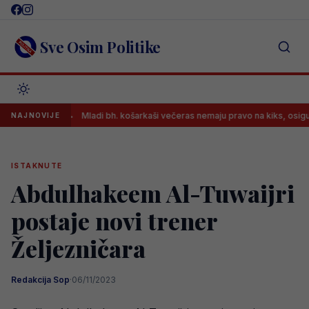
Skip
to
content
Sve Osim Politike
Mladi bh. košarkaši večeras nemaju pravo na kiks, osiguran prijen
NAJNOVIJE
ISTAKNUTE
Abdulhakeem Al-Tuwaijri
postaje novi trener
Željezničara
Redakcija Sop
·
06/11/2023