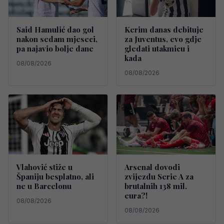
Said Hamulić dao gol
Kerim danas debituje
nakon sedam mjeseci,
za Juventus, evo gdje
pa najavio bolje dane
gledati utakmicu i
kada
08/08/2026
08/08/2026
Vlahović stiže u
Arsenal dovodi
Španiju besplatno, ali
zvijezdu Serie A za
ne u Barcelonu
brutalnih 138 mil.
eura?!
08/08/2026
08/08/2026