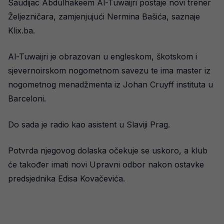
Saudijac Abdulhakeem Al-Tuwaijri postaje novi trener
Željezničara, zamjenjujući Nermina Bašića, saznaje
Klix.ba.
Al-Tuwaijri je obrazovan u engleskom, škotskom i
sjevernoirskom nogometnom savezu te ima master iz
nogometnog menadžmenta iz Johan Cruyff instituta u
Barceloni.
Do sada je radio kao asistent u Slaviji Prag.
Potvrda njegovog dolaska očekuje se uskoro, a klub
će također imati novi Upravni odbor nakon ostavke
predsjednika Edisa Kovačevića.