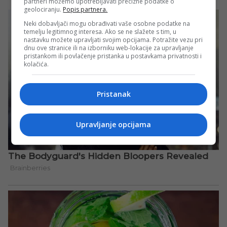
partneri možemo upotrebljavati precizne podatke o
geolociranju.
Popis partnera.
Neki dobavljači mogu obrađivati vaše osobne podatke na
temelju legitimnog interesa. Ako se ne slažete s tim, u
nastavku možete upravljati svojim opcijama. Potražite vezu pri
dnu ove stranice ili na izborniku web-lokacije za upravljanje
pristankom ili povlačenje pristanka u postavkama privatnosti i
kolačića.
Pristanak
Upravljanje opcijama