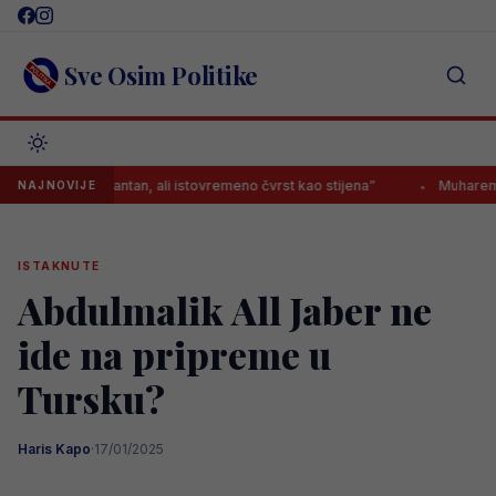
Skip
to
content
Sve Osim Politike
n i elegantan, ali istovremeno čvrst kao stijena”
Muharemović ima k
NAJNOVIJE
ISTAKNUTE
Abdulmalik All Jaber ne
ide na pripreme u
Tursku?
Haris Kapo
·
17/01/2025