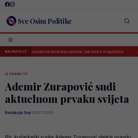
Skip
to
content
Sve Osim Politike
arajevo razočaralo na otvaranju sezone, tek bod u Vrapčićima
Nevi
NAJNOVIJE
ISTAKNUTE
Ademir Zurapović sudi
aktuelnom prvaku svijeta
Redakcija Sop
·
24/07/2025
Bh. košarkaški sudija Ademir Zurapović djeliće pravdu