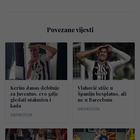
Povezane vijesti
Kerim danas debituje
Vlahović stiže u
za Juventus, evo gdje
Španiju besplatno, ali
gledati utakmicu i
ne u Barcelonu
kada
08/08/2026
08/08/2026