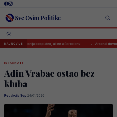
Skip
to
content
Sve Osim Politike
iže u Španiju besplatno, ali ne u Barcelonu
Arsenal dovodi zvijezdu 
NAJNOVIJE
ISTAKNUTE
Adin Vrabac ostao bez
kluba
Redakcija Sop
·
24/01/2026