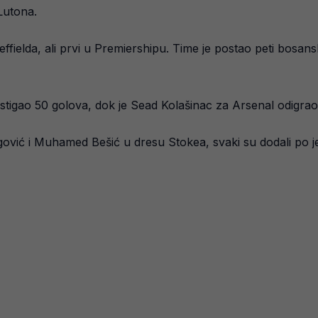
Lutona.
ielda, ali prvi u Premiershipu. Time je postao peti bosansk
tigao 50 golova, dok je Sead Kolašinac za Arsenal odigrao 
ović i Muhamed Bešić u dresu Stokea, svaki su dodali po j