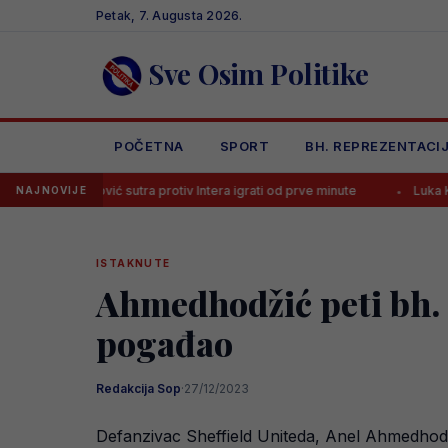
Skip
Petak, 7. Augusta 2026.
to
content
Sve Osim Politike
POČETNA
SPORT
BH. REPREZENTACI
egović sutra protiv Intera igrati od prve minute
Luka Kulenović pred t
NAJNOVIJE
ISTAKNUTE
Ahmedhodžić peti bh. i
pogađao
Redakcija Sop
·
27/12/2023
Defanzivac Sheffield Uniteda, Anel Ahmedhodžić