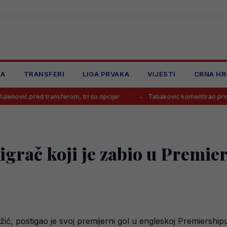
JA
TRANSFERI
LIGA PRVAKA
VIJESTI
CRNA HR
ransferom, tri su opcije!
Tabaković komentirao prvijenac u dresu
grač koji je zabio u Premiers
, postigao je svoj premijerni gol u engleskoj Premiershipu j