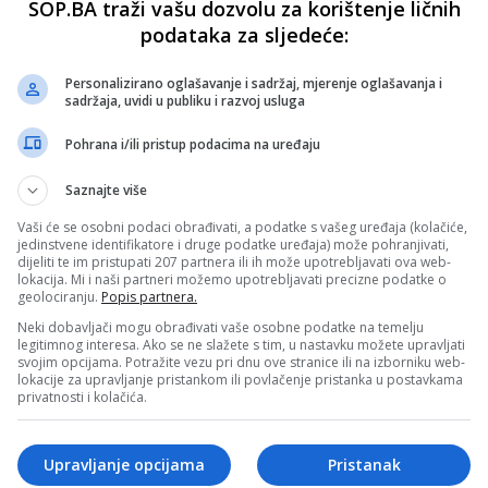
SOP.BA traži vašu dozvolu za korištenje ličnih
podataka za sljedeće:
Personalizirano oglašavanje i sadržaj, mjerenje oglašavanja i
sadržaja, uvidi u publiku i razvoj usluga
Pohrana i/ili pristup podacima na uređaju
Saznajte više
Vaši će se osobni podaci obrađivati, a podatke s vašeg uređaja (kolačiće,
jedinstvene identifikatore i druge podatke uređaja) može pohranjivati,
dijeliti te im pristupati 207 partnera ili ih može upotrebljavati ova web-
lokacija. Mi i naši partneri možemo upotrebljavati precizne podatke o
geolociranju.
Popis partnera.
Neki dobavljači mogu obrađivati vaše osobne podatke na temelju
legitimnog interesa. Ako se ne slažete s tim, u nastavku možete upravljati
svojim opcijama. Potražite vezu pri dnu ove stranice ili na izborniku web-
lokacije za upravljanje pristankom ili povlačenje pristanka u postavkama
privatnosti i kolačića.
Upravljanje opcijama
Pristanak