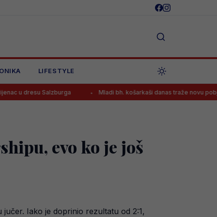
ONIKA
LIFESTYLE
 Salzburga
Mladi bh. košarkaši danas traže novu pobjedu na Eurobas
hipu, evo ko je još
učer. Iako je doprinio rezultatu od 2:1,