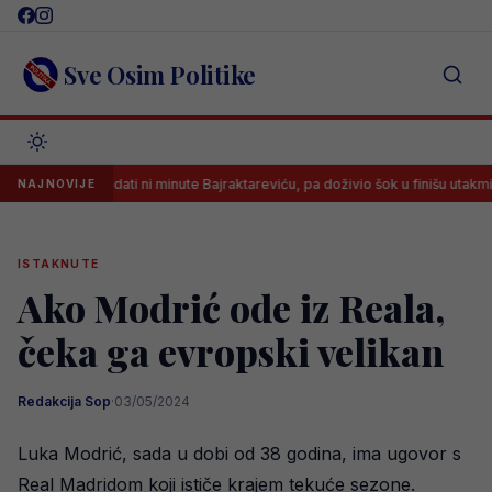
Skip
to
content
Sve Osim Politike
nije želio dati ni minute Bajraktareviću, pa doživio šok u finišu utakmice
NAJNOVIJE
ISTAKNUTE
Ako Modrić ode iz Reala,
čeka ga evropski velikan
Redakcija Sop
·
03/05/2024
Luka Modrić, sada u dobi od 38 godina, ima ugovor s
Real Madridom koji ističe krajem tekuće sezone.