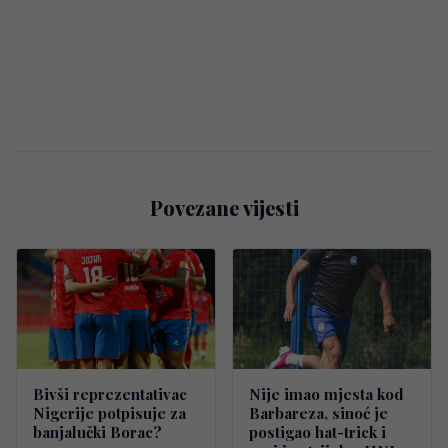
Povezane vijesti
Bivši reprezentativac
Nije imao mjesta kod
Nigerije potpisuje za
Barbareza, sinoć je
banjalučki Borac?
postigao hat-trick i