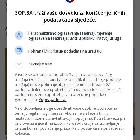
SOP.BA traži vašu dozvolu za korištenje ličnih
podataka za sljedeće:
Personalizirano oglašavanje i sadržaj, mjerenje
oglašavanja i sadržaja, uvidi u publiku i razvoj usluga
Pohrana i/ili pristup podacima na uređaju
Saznajte više
Vaši će se osobni podaci obrađivati, a podatke s vašeg
uređaja (kolačiće, jedinstvene identifikatore i druge podatke
uređaja) može pohranjivati, dijeliti te im pristupati 207
partnera ili ih može upotrebljavati ova web-lokacija. Mi i naši
partneri možemo upotrebljavati precizne podatke o
geolociranju.
Popis partnera.
Neki dobavljači mogu obrađivati vaše osobne podatke na
temelju legitimnog interesa. Ako se ne slažete s tim, u
nastavku možete upravljati svojim opcijama. Potražite vezu pri
dnu ove stranice ili na izborniku web-lokacije za upravljanje
pristankom ili povlačenje pristanka u postavkama privatnosti i
kolačića.