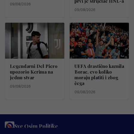
prvi je strijelac HNL-a
09/08/2026
09/08/2026
Legendarni Del Piero
UEFA drastično kaznila
upozorio Kerima na
Borac, evo koliko
jednu stvar
moraju platiti i zbog
čega
09/08/2026
09/08/2026
Sve Osim Politike
PRAVILA PRIVATNOSTI
MARKETING
USLOVI KORIŠTENJA