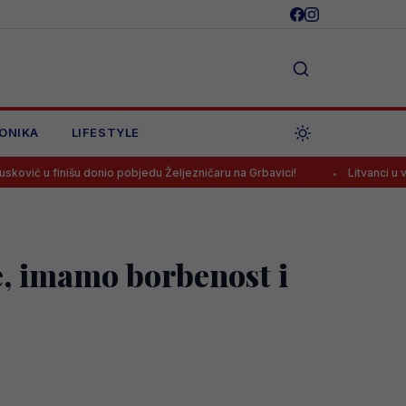
ONIKA
LIFESTYLE
išu donio pobjedu Željezničaru na Grbavici!
Litvanci u velikim pr
e, imamo borbenost i