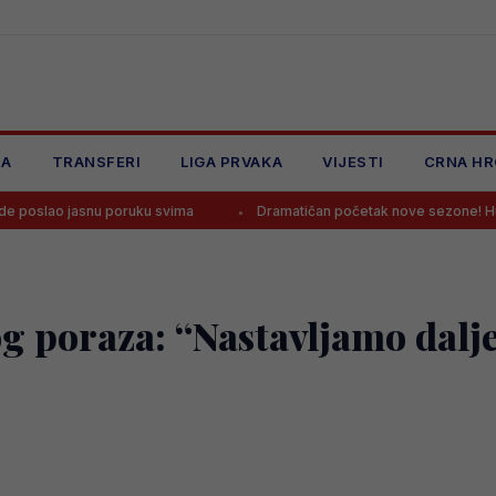
JA
TRANSFERI
LIGA PRVAKA
VIJESTI
CRNA HR
jasnu poruku svima
Dramatičan početak nove sezone! Husković u fin
 poraza: “Nastavljamo dalj