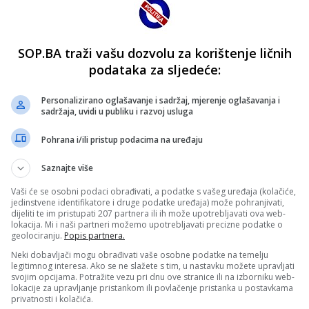
SOP.BA traži vašu dozvolu za korištenje ličnih
podataka za sljedeće:
Personalizirano oglašavanje i sadržaj, mjerenje oglašavanja i
sadržaja, uvidi u publiku i razvoj usluga
Pohrana i/ili pristup podacima na uređaju
Saznajte više
Vaši će se osobni podaci obrađivati, a podatke s vašeg uređaja (kolačiće,
jedinstvene identifikatore i druge podatke uređaja) može pohranjivati,
dijeliti te im pristupati 207 partnera ili ih može upotrebljavati ova web-
lokacija. Mi i naši partneri možemo upotrebljavati precizne podatke o
geolociranju.
Popis partnera.
Neki dobavljači mogu obrađivati vaše osobne podatke na temelju
legitimnog interesa. Ako se ne slažete s tim, u nastavku možete upravljati
svojim opcijama. Potražite vezu pri dnu ove stranice ili na izborniku web-
lokacije za upravljanje pristankom ili povlačenje pristanka u postavkama
privatnosti i kolačića.