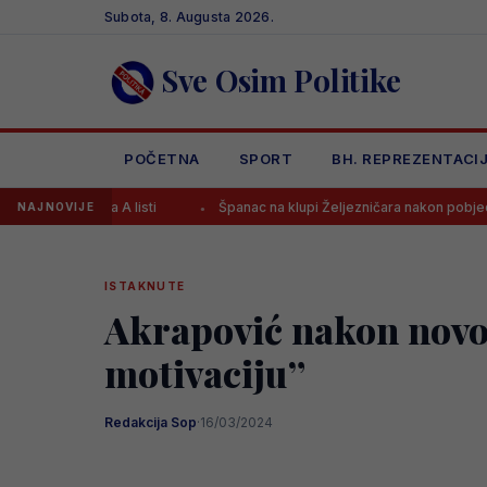
Skip
Subota, 8. Augusta 2026.
to
content
Sve Osim Politike
POČETNA
SPORT
BH. REPREZENTACI
isu na A listi
Španac na klupi Željezničara nakon pobjede poslao 
NAJNOVIJE
ISTAKNUTE
Akrapović nakon novog
motivaciju”
Redakcija Sop
·
16/03/2024