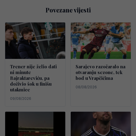
Povezane vijesti
Trener nije želio dati
Sarajevo razočaralo na
ni minute
otvaranju sezone, tek
Bajraktareviću, pa
bod u Vrapčićima
doživio šok u finišu
08/08/2026
utakmice
09/08/2026