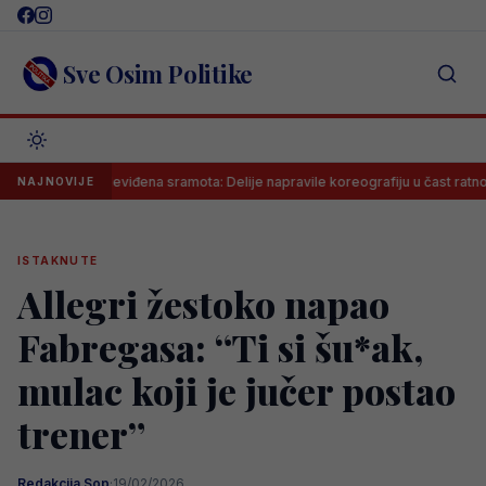
Skip
to
content
Sve Osim Politike
Neviđena sramota: Delije napravile koreografiju u čast ratnog zločin
NAJNOVIJE
ISTAKNUTE
Allegri žestoko napao
Fabregasa: “Ti si šu*ak,
mulac koji je jučer postao
trener”
Redakcija Sop
·
19/02/2026