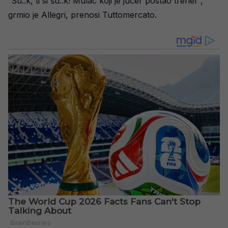
“Šu..k, ti si šu..k! Mulac koji je jučer postao trener”,
grmio je Allegri, prenosi Tuttomercato.