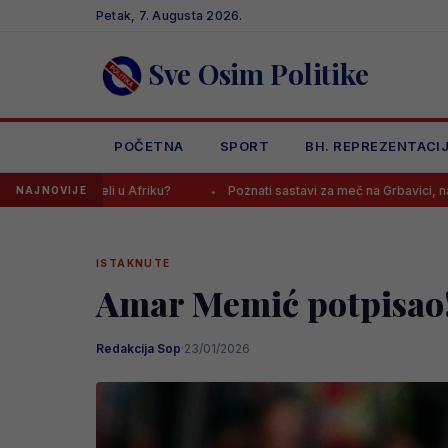
Skip
Petak, 7. Augusta 2026.
to
content
Sve Osim Politike
POČETNA
SPORT
BH. REPREZENTACI
friku?
Poznati sastavi za meč na Grbavici, navijači Želje: “Kako s
NAJNOVIJE
ISTAKNUTE
Amar Memić potpisao
Redakcija Sop
·
23/01/2026