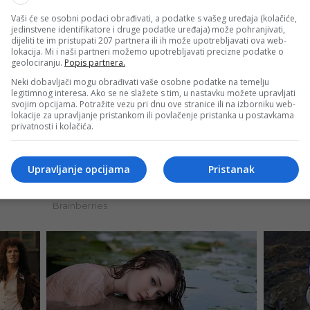
Vaši će se osobni podaci obrađivati, a podatke s vašeg uređaja (kolačiće,
jedinstvene identifikatore i druge podatke uređaja) može pohranjivati,
dijeliti te im pristupati 207 partnera ili ih može upotrebljavati ova web-
lokacija. Mi i naši partneri možemo upotrebljavati precizne podatke o
geolociranju.
Popis partnera.
Neki dobavljači mogu obrađivati vaše osobne podatke na temelju
legitimnog interesa. Ako se ne slažete s tim, u nastavku možete upravljati
svojim opcijama. Potražite vezu pri dnu ove stranice ili na izborniku web-
lokacije za upravljanje pristankom ili povlačenje pristanka u postavkama
privatnosti i kolačića.
Upravljanje opcijama
Pristanak