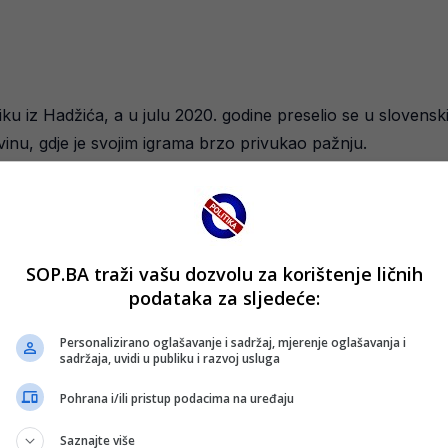
 iz Hadžića, a u julu 2020. godine preselio se u slovensk
inu, gdje je svojim igrama brzo privukao pažnju.
 u Viktoriju Plzen za oko 300.000 KM. Amar se odmah nametn
utakmica u svim takmičenjima, uz osam asistencija i tri posti
SOP.BA traži vašu dozvolu za korištenje ličnih
podataka za sljedeće:
odigrao devet utakmica, postigao jedan pogodak i dodao tri 
acije.
Personalizirano oglašavanje i sadržaj, mjerenje oglašavanja i
sadržaja, uvidi u publiku i razvoj usluga
kazuje da klub vjeruje u njegovu kvalitetu, a on sam je s
Pohrana i/ili pristup podacima na uređaju
a.
Saznajte više