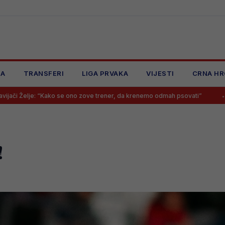
JA
TRANSFERI
LIGA PRVAKA
VIJESTI
CRNA HR
e ono zove trener, da krenemo odmah psovati”
Samed Baždar zvanič
!