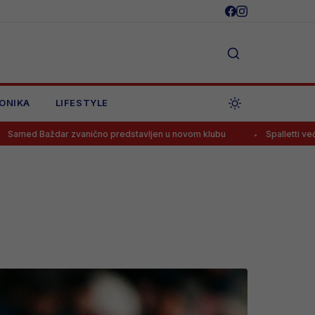
ONIKA
LIFESTYLE
no predstavljen u novom klubu
Spalletti već odlučio hoće li Alajbe