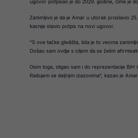
ugovor potpisao je do 2029. godine, čime je 
Zanimljivo je da je Amar u utorak proslavio 2
kasnije stavio potpis na novi ugovor.
“S ove tačke gledišta, bila je to veoma zaniml
Došao sam ovdje s ciljem da se želim afirmisati,
Osim toga, stigao sam i do reprezentacije BiH št
Radujem se daljnjim izazovima“, kazao je Amar 