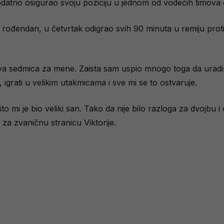
dodatno osigurao svoju poziciju u jednom od vodećih timov
5. rođendan, u četvrtak odigrao svih 90 minuta u remiju pro
jiva sedmica za mene. Zaista sam uspio mnogo toga da uradim
 igrati u velikim utakmicama i sve mi se to ostvaruje.
o mi je bio veliki san. Tako da nije bilo razloga za dvojbu i
za zvaničnu stranicu Viktorije.