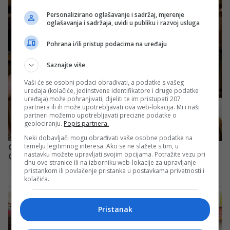
Personalizirano oglašavanje i sadržaj, mjerenje
oglašavanja i sadržaja, uvidi u publiku i razvoj usluga
Pohrana i/ili pristup podacima na uređaju
Saznajte više
Vaši će se osobni podaci obrađivati, a podatke s vašeg
uređaja (kolačiće, jedinstvene identifikatore i druge podatke
uređaja) može pohranjivati, dijeliti te im pristupati 207
partnera ili ih može upotrebljavati ova web-lokacija. Mi i naši
partneri možemo upotrebljavati precizne podatke o
geolociranju.
Popis partnera.
Neki dobavljači mogu obrađivati vaše osobne podatke na
temelju legitimnog interesa. Ako se ne slažete s tim, u
nastavku možete upravljati svojim opcijama. Potražite vezu pri
dnu ove stranice ili na izborniku web-lokacije za upravljanje
pristankom ili povlačenje pristanka u postavkama privatnosti i
kolačića.
Pristanak