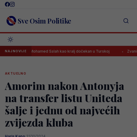
Skip
to
content
Sve Osim Politike
Mohamed Salah kao kralj dočekan u Turskoj
Zvanično: Fu
NAJNOVIJE
AKTUELNO
Amorim nakon Antonyja
na transfer listu Uniteda
šalje i jednu od najvećih
zvijezda kluba
Haris Kapo
·
31/10/2024