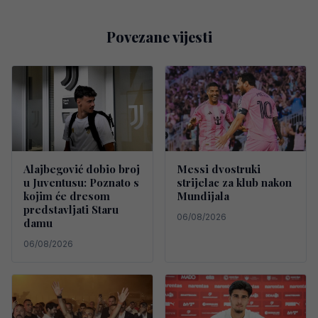
Povezane vijesti
Alajbegović dobio broj
Messi dvostruki
u Juventusu: Poznato s
strijelac za klub nakon
kojim će dresom
Mundijala
predstavljati Staru
06/08/2026
damu
06/08/2026