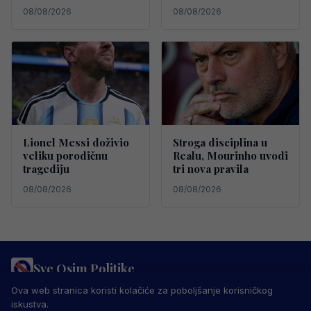
08/08/2026
08/08/2026
Lionel Messi doživio
Stroga disciplina u
veliku porodičnu
Realu, Mourinho uvodi
tragediju
tri nova pravila
08/08/2026
08/08/2026
Sve Osim Politike
PRAVILA PRIVATNOSTI
MARKETING
USLOVI KORIŠTENJA
Ova web stranica koristi kolačiće za poboljšanje korisničkog
IMPRESSUM
KONTAKT
iskustva.