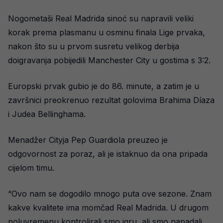
Nogometaši Real Madrida sinoć su napravili veliki
korak prema plasmanu u osminu finala Lige prvaka,
nakon što su u prvom susretu velikog derbija
doigravanja pobijedili Manchester City u gostima s 3:2.
Europski prvak gubio je do 86. minute, a zatim je u
završnici preokrenuo rezultat golovima Brahima Díaza
i Judea Bellinghama.
Menadžer Cityja Pep Guardiola preuzeo je
odgovornost za poraz, ali je istaknuo da ona pripada
cijelom timu.
“Ovo nam se dogodilo mnogo puta ove sezone. Znam
kakve kvalitete ima momčad Real Madrida. U drugom
poluvremenu kontrolirali smo igru, ali smo napadali