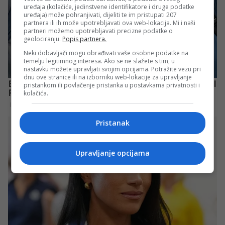
uređaja (kolačiće, jedinstvene identifikatore i druge podatke
uređaja) može pohranjivati, dijeliti te im pristupati 207
partnera ili ih može upotrebljavati ova web-lokacija. Mi i naši
partneri možemo upotrebljavati precizne podatke o
geolociranju.
Popis partnera.
Neki dobavljači mogu obrađivati vaše osobne podatke na
temelju legitimnog interesa. Ako se ne slažete s tim, u
nastavku možete upravljati svojim opcijama. Potražite vezu pri
dnu ove stranice ili na izborniku web-lokacije za upravljanje
pristankom ili povlačenje pristanka u postavkama privatnosti i
kolačića.
Pristanak
Upravljanje opcijama