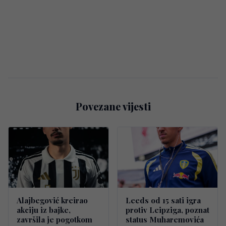
Povezane vijesti
Alajbegović kreirao
Leeds od 15 sati igra
akciju iz bajke,
protiv Leipziga, poznat
završila je pogotkom
status Muharemovića