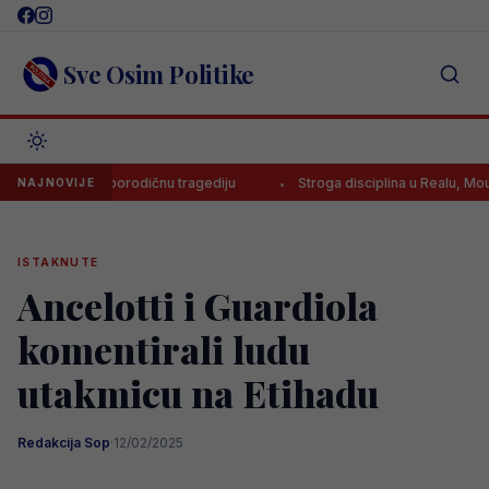
Skip
to
content
Sve Osim Politike
io veliku porodičnu tragediju
Stroga disciplina u Realu, Mourinho uv
NAJNOVIJE
ISTAKNUTE
Ancelotti i Guardiola
komentirali ludu
utakmicu na Etihadu
Redakcija Sop
·
12/02/2025