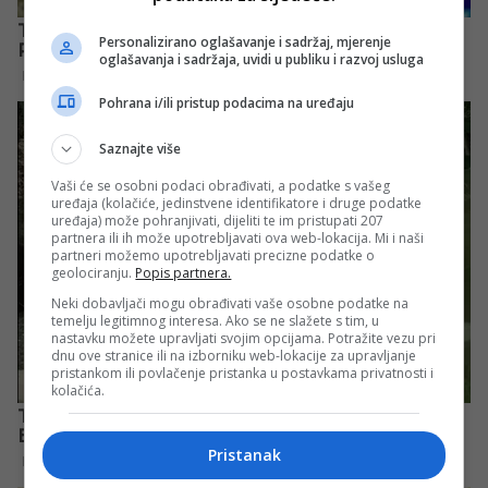
Personalizirano oglašavanje i sadržaj, mjerenje
oglašavanja i sadržaja, uvidi u publiku i razvoj usluga
Pohrana i/ili pristup podacima na uređaju
Saznajte više
Vaši će se osobni podaci obrađivati, a podatke s vašeg
uređaja (kolačiće, jedinstvene identifikatore i druge podatke
uređaja) može pohranjivati, dijeliti te im pristupati 207
partnera ili ih može upotrebljavati ova web-lokacija. Mi i naši
partneri možemo upotrebljavati precizne podatke o
geolociranju.
Popis partnera.
Neki dobavljači mogu obrađivati vaše osobne podatke na
temelju legitimnog interesa. Ako se ne slažete s tim, u
nastavku možete upravljati svojim opcijama. Potražite vezu pri
dnu ove stranice ili na izborniku web-lokacije za upravljanje
pristankom ili povlačenje pristanka u postavkama privatnosti i
kolačića.
Pristanak