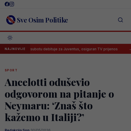
Skip
to
content
Sve Osim Politike
begović u subotu debituje za Juventus, osiguran TV prijenos
Lana 
NAJNOVIJE
SPORT
Ancelotti oduševio
odgovorom na pitanje o
Neymaru: ‘Znaš što
kažemo u Italiji?’
Redakcija Sop
·
30/05/2026