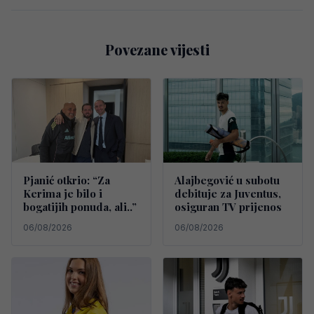
Povezane vijesti
Pjanić otkrio: “Za
Alajbegović u subotu
Kerima je bilo i
debituje za Juventus,
bogatijih ponuda, ali..”
osiguran TV prijenos
06/08/2026
06/08/2026