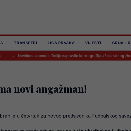
JA
TRANSFERI
LIGA PRVAKA
VIJESTI
CRNA HR
đena sramota: Delije napravile koreografiju u čast ratnog zločinca na meču
ma novi angažman!
zabran je u četvrtak za novog predsjednika Fudbalskog save