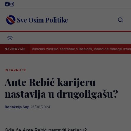
Skip
to
content
Sve Osim Politike
Vinicius završio sastanak s Realom, ishod će mnoge iznenaditi?
NAJNOVIJE
ISTAKNUTE
Ante Rebić karijeru
nastavlja u drugoligašu?
Redakcija Sop
·
25/08/2024
Gdje će Ante Rebić nastaviti karijeru?