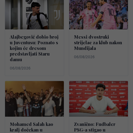
Alajbegović dobio broj
Messi dvostruki
u Juventusu: Poznato s
strijelac za klub nakon
kojim će dresom
Mundijala
predstavljati Staru
06/08/2026
damu
06/08/2026
Mohamed Salah kao
Zvanično: Fudbaler
kralj dočekan u
PSG-a stigao u