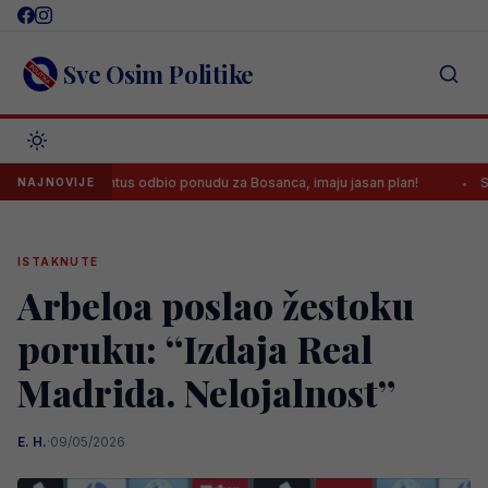
Skip
to
content
Sve Osim Politike
Juventus odbio ponudu za Bosanca, imaju jasan plan!
Sreća je 
NAJNOVIJE
ISTAKNUTE
Arbeloa poslao žestoku
poruku: “Izdaja Real
Madrida. Nelojalnost”
E. H.
·
09/05/2026