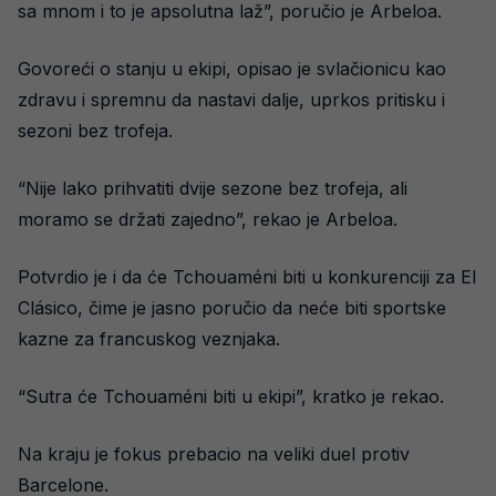
sa mnom i to je apsolutna laž”, poručio je Arbeloa.
Govoreći o stanju u ekipi, opisao je svlačionicu kao
zdravu i spremnu da nastavi dalje, uprkos pritisku i
sezoni bez trofeja.
“Nije lako prihvatiti dvije sezone bez trofeja, ali
moramo se držati zajedno”, rekao je Arbeloa.
Potvrdio je i da će Tchouaméni biti u konkurenciji za El
Clásico, čime je jasno poručio da neće biti sportske
kazne za francuskog veznjaka.
“Sutra će Tchouaméni biti u ekipi”, kratko je rekao.
Na kraju je fokus prebacio na veliki duel protiv
Barcelone.