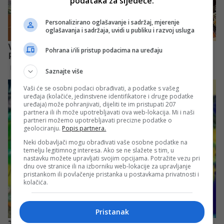
podataka za sljedeće:
Personalizirano oglašavanje i sadržaj, mjerenje
oglašavanja i sadržaja, uvidi u publiku i razvoj usluga
Pohrana i/ili pristup podacima na uređaju
Saznajte više
Vaši će se osobni podaci obrađivati, a podatke s vašeg
uređaja (kolačiće, jedinstvene identifikatore i druge podatke
uređaja) može pohranjivati, dijeliti te im pristupati 207
partnera ili ih može upotrebljavati ova web-lokacija. Mi i naši
partneri možemo upotrebljavati precizne podatke o
geolociranju.
Popis partnera.
Neki dobavljači mogu obrađivati vaše osobne podatke na
temelju legitimnog interesa. Ako se ne slažete s tim, u
nastavku možete upravljati svojim opcijama. Potražite vezu pri
dnu ove stranice ili na izborniku web-lokacije za upravljanje
pristankom ili povlačenje pristanka u postavkama privatnosti i
kolačića.
Pristanak