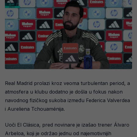
Real Madrid prolazi kroz veoma turbulentan period, a
atmosfera u klubu dodatno je došla u fokus nakon
navodnog fizičkog sukoba između Federica Valverdea
i Aureliena Tchouaménija.
Uoči El Clásica, pred novinare je izašao trener Álvaro
Arbeloa, koji je održao jednu od najemotivnijih