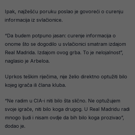
Ipak, najžešću poruku poslao je govoreći o curenju
informacija iz svlačionice.
“Da budem potpuno jasan: curenje informacija o
onome što se dogodilo u svlačionici smatram izdajom
Real Madrida. Izdajom ovog grba. To je nelojalnost”,
naglasio je Arbeloa.
Uprkos teškim riječima, nije želio direktno optužiti bilo
kojeg igrača ili člana kluba.
“Ne radim u CIA-i niti bilo šta slično. Ne optužujem
svoje igrače, niti bilo koga drugog. U Real Madridu radi
mnogo ljudi i nisam ovdje da bih bilo koga prozivao”,
dodao je.