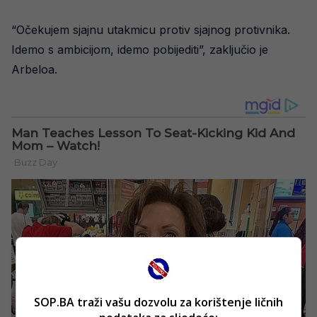
“Očekujem sjajnu utakmicu protiv sjajnog protivnika.
Idemo s ambicijom, idemo pobijediti”, zaključio je
Arbeloa.
SOP.BA traži vašu dozvolu za korištenje ličnih