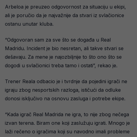
Arbeloa je preuzeo odgovornost za situaciju u ekipi,
ali je poručio da je najvažnije da stvari iz svlačionice
ostanu unutar kluba.
“Odgovoran sam za sve što se događa u Real
Madridu. Incident je bio nesretan, ali takve stvari se
dešavaju. Za mene je najozbiljnije to što ono što se
dogodi u svlačionici treba tamo i ostati”, rekao je.
Trener Reala odbacio je i tvrdnje da pojedini igrači ne
igraju zbog nesportskih razloga, ističući da odluke
donosi isključivo na osnovu zasluga i potrebe ekipe.
“Kada igrač Real Madrida ne igra, to nije zbog nečega
izvan terena. Biram one koji zaslužuju igrati. Mnogo je
laži rečeno o igračima koji su navodno imali probleme