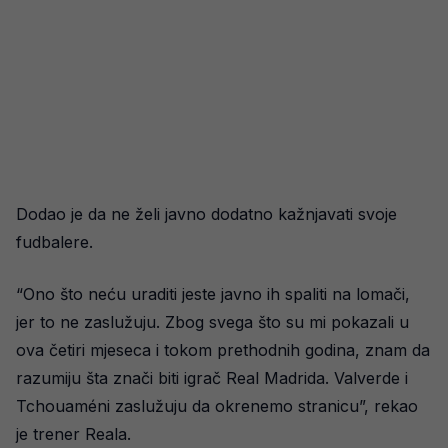
Dodao je da ne želi javno dodatno kažnjavati svoje
fudbalere.
“Ono što neću uraditi jeste javno ih spaliti na lomači,
jer to ne zaslužuju. Zbog svega što su mi pokazali u
ova četiri mjeseca i tokom prethodnih godina, znam da
razumiju šta znači biti igrač Real Madrida. Valverde i
Tchouaméni zaslužuju da okrenemo stranicu”, rekao
je trener Reala.