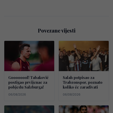
Povezane vijesti
Goooooool! Tabaković
Salah potpisao za
postigao prvijenac za
Trabzonspor, poznato
pobjedu Salzburga!
koliko će zarađivati
06/08/2026
06/08/2026