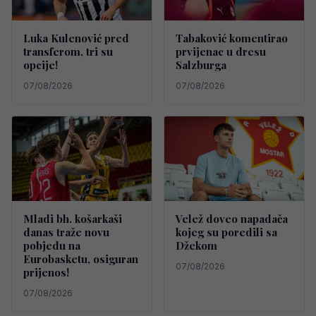
Luka Kulenović pred
Tabaković komentirao
transferom, tri su
prvijenac u dresu
opcije!
Salzburga
07/08/2026
07/08/2026
Mladi bh. košarkaši
Velež doveo napadača
danas traže novu
kojeg su poredili sa
pobjedu na
Džekom
Eurobasketu, osiguran
07/08/2026
prijenos!
07/08/2026