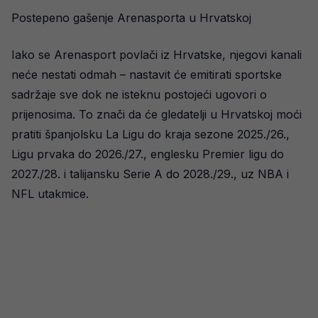
Postepeno gašenje Arenasporta u Hrvatskoj
Iako se Arenasport povlači iz Hrvatske, njegovi kanali
neće nestati odmah – nastavit će emitirati sportske
sadržaje sve dok ne isteknu postojeći ugovori o
prijenosima. To znači da će gledatelji u Hrvatskoj moći
pratiti španjolsku La Ligu do kraja sezone 2025./26.,
Ligu prvaka do 2026./27., englesku Premier ligu do
2027./28. i talijansku Serie A do 2028./29., uz NBA i
NFL utakmice.