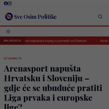
Skip
to
content
Sve Osim Politike
elež doveo napadača kojeg su poredili sa Džekom
Rodri odbio Rea
NAJNOVIJE
ISTAKNUTE
Arenasport napušta
Hrvatsku i Sloveniju –
gdje će se ubuduće pratiti
Liga prvaka i europske
lige?