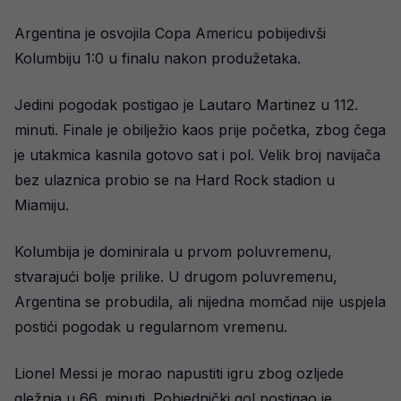
Argentina je osvojila Copa Americu pobijedivši
Kolumbiju 1:0 u finalu nakon produžetaka.
Jedini pogodak postigao je Lautaro Martinez u 112.
minuti. Finale je obilježio kaos prije početka, zbog čega
je utakmica kasnila gotovo sat i pol. Velik broj navijača
bez ulaznica probio se na Hard Rock stadion u
Miamiju.
Kolumbija je dominirala u prvom poluvremenu,
stvarajući bolje prilike. U drugom poluvremenu,
Argentina se probudila, ali nijedna momčad nije uspjela
postići pogodak u regularnom vremenu.
Lionel Messi je morao napustiti igru zbog ozljede
gležnja u 66. minuti. Pobjednički gol postigao je