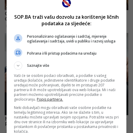
SOP.BA traži vašu dozvolu za korištenje ličnih
podataka za sljedeće:
Personalizirano oglašavanje i sadržaj, mjerenje
oglašavanja i sadržaja, uvidi u publiku i razvoj usluga
Pohrana i/ili pristup podacima na uređaju
Saznajte više
Vaši će se osobni podaci obrađivati, a podatke s vašeg
uređaja (kolačiće, jedinstvene identifikatore i druge podatke
uređaja) može pohranjivati, dijeliti te im pristupati 207
partnera ili ih može upotrebljavati ova web-lokacija. Mi i naši
partneri možemo upotrebljavati precizne podatke o
geolociranju.
Popis partnera.
Neki dobavljači mogu obrađivati vaše osobne podatke na
temelju legitimnog interesa. Ako se ne slažete s tim, u
nastavku možete upravljati svojim opcijama. Potražite vezu pri
dnu ove stranice ili na izborniku web-lokacije za upravljanje
pristankom ili povlačenje pristanka u postavkama privatnosti i
kolačića.