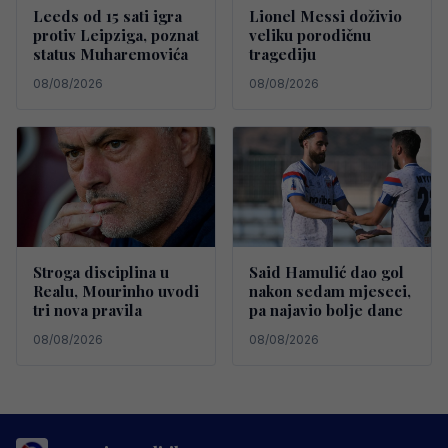
Leeds od 15 sati igra
Lionel Messi doživio
protiv Leipziga, poznat
veliku porodičnu
status Muharemovića
tragediju
08/08/2026
08/08/2026
Stroga disciplina u
Said Hamulić dao gol
Realu, Mourinho uvodi
nakon sedam mjeseci,
tri nova pravila
pa najavio bolje dane
08/08/2026
08/08/2026