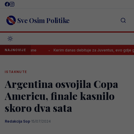
Skip
to
content
Sve Osim Politike
io bolje dane
Kerim danas debituje za Juventus, evo gdje gledati u
NAJNOVIJE
ISTAKNUTE
Argentina osvojila Copa
Americu, finale kasnilo
skoro dva sata
Redakcija Sop
·
15/07/2024