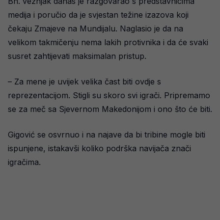
Bh. veznjak danas je razgovarao s predstavnicima
medija i poručio da je svjestan težine izazova koji
čekaju Zmajeve na Mundijalu. Naglasio je da na
velikom takmičenju nema lakih protivnika i da će svaki
susret zahtijevati maksimalan pristup.
– Za mene je uvijek velika čast biti ovdje s
reprezentacijom. Stigli su skoro svi igrači. Pripremamo
se za meč sa Sjevernom Makedonijom i ono što će biti.
Gigović se osvrnuo i na najave da bi tribine mogle biti
ispunjene, istakavši koliko podrška navijača znači
igračima.