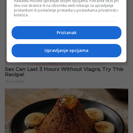
nastavku možete upravljati svojim opcijama. Potražite vezu pri
dnu ove stranice ili na izborniku web-lokacije za upravljanje
pristankom ili povlačenje pristanka u postavkama privatnosti i
kolačića.
Pristanak
Upravljanje opcijama