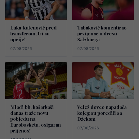
Luka Kulenović pred
Tabaković komentirao
transferom, tri su
prvijenac u dresu
opcije!
Salzburga
07/08/2026
07/08/2026
Mladi bh. košarkaši
Velež doveo napadača
danas traže novu
kojeg su poredili sa
pobjedu na
Džekom
Eurobasketu, osiguran
07/08/2026
prijenos!