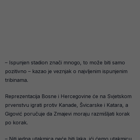
– Ispunjen stadion znači mnogo, to može biti samo
pozitivno – kazao je veznjak o najvljenim ispunjenim
tribinama.
Reprezentacija Bosne i Hercegovine će na Svjetskom
prvenstvu igrati protiv Kanade, Švicarske i Katara, a
Gigović poručuje da Zmajevi moraju razmišljati korak
po korak.
– Niti jedna utakmica neće biti laka, ići ćemo utakmicu