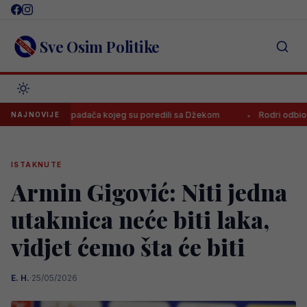
Skip
to
content
Sve Osim Politike
veo napadača kojeg su poredili sa Džekom
Rodri odbio Real i prih
NAJNOVIJE
ISTAKNUTE
Armin Gigović: Niti jedna
utakmica neće biti laka,
vidjet ćemo šta će biti
E. H.
·
25/05/2026