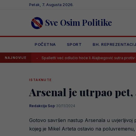
Skip
Petak, 7. Augusta 2026.
to
content
Sve Osim Politike
POČETNA
SPORT
BH. REPREZENTACI
u
Spalletti već odlučio hoće li Alajbegović sutra protiv Intera igrati
NAJNOVIJE
ISTAKNUTE
Arsenal je utrpao pet, 
Redakcija Sop
·
30/11/2024
Gotovo savršen nastup Arsenala u uvjerljivoj 
kojeg je Mikel Arteta ostavio na poluvremenu, 