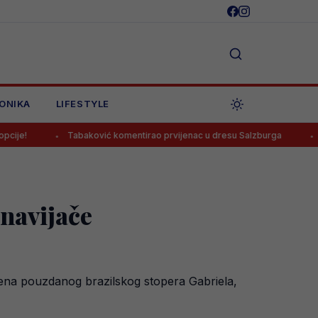
ONIKA
LIFESTYLE
Tabaković komentirao prvijenac u dresu Salzburga
Strijelac Zm
 navijače
jena pouzdanog brazilskog stopera Gabriela,