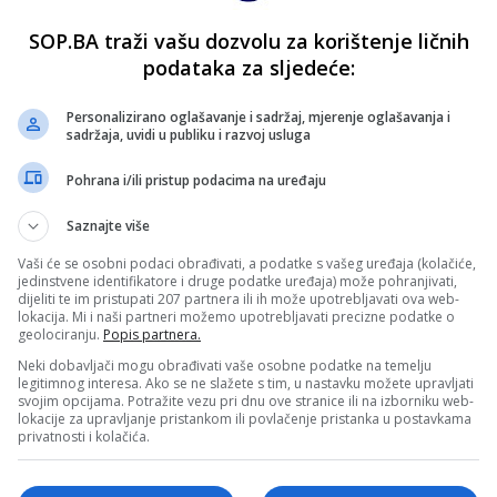
SOP.BA traži vašu dozvolu za korištenje ličnih
podataka za sljedeće:
Personalizirano oglašavanje i sadržaj, mjerenje oglašavanja i
sadržaja, uvidi u publiku i razvoj usluga
Pohrana i/ili pristup podacima na uređaju
Saznajte više
Vaši će se osobni podaci obrađivati, a podatke s vašeg uređaja (kolačiće,
jedinstvene identifikatore i druge podatke uređaja) može pohranjivati,
dijeliti te im pristupati 207 partnera ili ih može upotrebljavati ova web-
lokacija. Mi i naši partneri možemo upotrebljavati precizne podatke o
geolociranju.
Popis partnera.
Neki dobavljači mogu obrađivati vaše osobne podatke na temelju
legitimnog interesa. Ako se ne slažete s tim, u nastavku možete upravljati
svojim opcijama. Potražite vezu pri dnu ove stranice ili na izborniku web-
lokacije za upravljanje pristankom ili povlačenje pristanka u postavkama
privatnosti i kolačića.