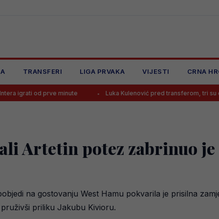
JA
TRANSFERI
LIGA PRVAKA
VIJESTI
CRNA HR
 od prve minute
Luka Kulenović pred transferom, tri su opcije!
ali Artetin potez zabrinuo je
pobjedi na gostovanju West Hamu pokvarila je prisilna zam
pruživši priliku Jakubu Kivioru.