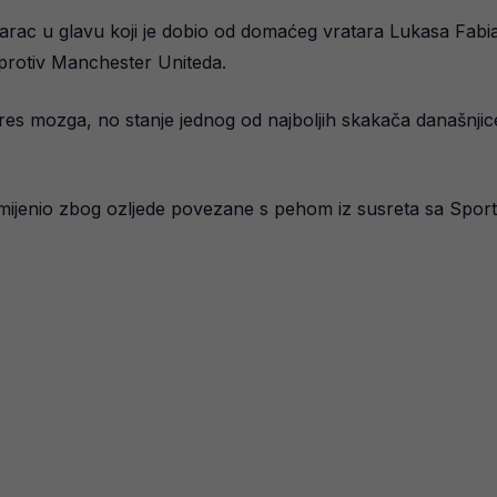
rac u glavu koji je dobio od domaćeg vratara Lukasa Fabia
 protiv Manchester Uniteda.
res mozga, no stanje jednog od najboljih skakača današnjice
 zamijenio zbog ozljede povezane s pehom iz susreta sa Spo