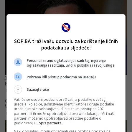
SOP.BA traži vašu dozvolu za korištenje ličnih
podataka za sljedeće:
Personalizirano oglašavanje i sadržaj, mjerenje
oglašavanja i sadržaja, uvidi u publiku i razvoj usluga
Pohrana i/ili pristup podacima na uređaju
Saznajte više
Vaši će se osobni podaci obrađivati, a podatke s vašeg
uređaja (kolačiće, jedinstvene identifikatore i druge podatke
uređaja) može pohranjivati, dijeliti te im pristupati 207
partnera ili ih može upotrebljavati ova web-lokacija. Mi i naši
partneri možemo upotrebljavati precizne podatke o
geolociranju.
Popis partnera.
Neki dobavljači mogu obrađivati vaše osobne podatke na