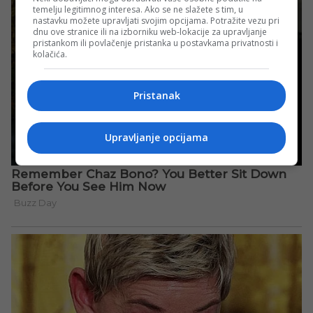
temelju legitimnog interesa. Ako se ne slažete s tim, u
nastavku možete upravljati svojim opcijama. Potražite vezu pri
dnu ove stranice ili na izborniku web-lokacije za upravljanje
pristankom ili povlačenje pristanka u postavkama privatnosti i
kolačića.
Pristanak
Upravljanje opcijama