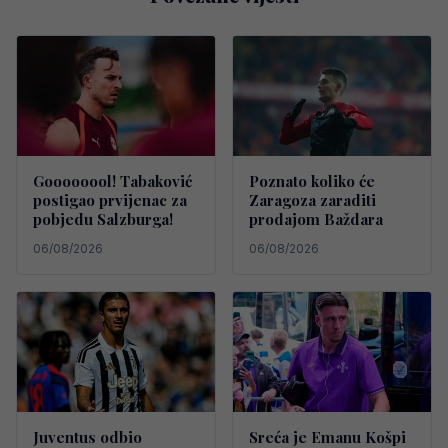
Goooooool! Tabaković
Poznato koliko će
postigao prvijenac za
Zaragoza zaraditi
pobjedu Salzburga!
prodajom Baždara
06/08/2026
06/08/2026
Juventus odbio
Sreća je Emanu Košpi