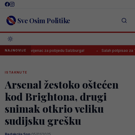
Skip
to
content
Sve Osim Politike
stigao prvijenac za pobjedu Salzburga!
Salah potpisao za Trabzon
NAJNOVIJE
ISTAKNUTE
Arsenal žestoko oštećen
kod Brightona, drugi
snimak otkrio veliku
sudijsku grešku
Redakcija Sop
·
05/01/2025