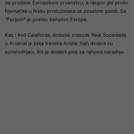
na prošlom Evropskom prvenstvu, a njegov gol protiv
Njemačke u finišu produžetaka se posebno pamti. Sa
“Furijom” je postao šampion Evrope.
Kao i kod Calafiorija, dolazak zvijezde Real Sociedada
u Arsenal je želja trenera Artete. Njih dvojica su
sunarodnjaci, što je dodatni plus za njihovu saradnju.