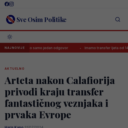
Skip
to
content
Sve Osim Politike
i Zmaj imao samo jedan odgovor
Imamo transfer ljeta od 140.000.0
NAJNOVIJE
AKTUELNO
Arteta nakon Calafiorija
privodi kraju transfer
fantastičnog veznjaka i
prvaka Evrope
Haris Kapo
·
31/07/2024