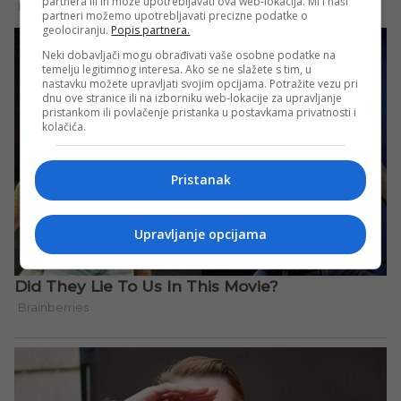
partnera ili ih može upotrebljavati ova web-lokacija. Mi i naši
partneri možemo upotrebljavati precizne podatke o
geolociranju.
Popis partnera.
Neki dobavljači mogu obrađivati vaše osobne podatke na
temelju legitimnog interesa. Ako se ne slažete s tim, u
nastavku možete upravljati svojim opcijama. Potražite vezu pri
dnu ove stranice ili na izborniku web-lokacije za upravljanje
pristankom ili povlačenje pristanka u postavkama privatnosti i
kolačića.
Pristanak
Upravljanje opcijama