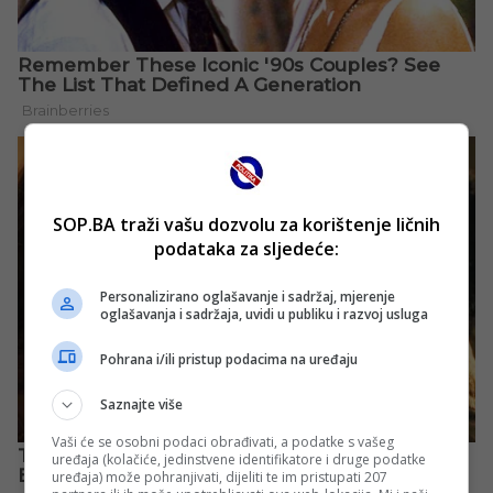
SOP.BA traži vašu dozvolu za korištenje ličnih
podataka za sljedeće:
Personalizirano oglašavanje i sadržaj, mjerenje
oglašavanja i sadržaja, uvidi u publiku i razvoj usluga
Pohrana i/ili pristup podacima na uređaju
Saznajte više
Vaši će se osobni podaci obrađivati, a podatke s vašeg
uređaja (kolačiće, jedinstvene identifikatore i druge podatke
uređaja) može pohranjivati, dijeliti te im pristupati 207