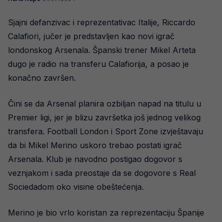
Sjajni defanzivac i reprezentativac Italije, Riccardo
Calafiori, jučer je predstavljen kao novi igrač
londonskog Arsenala. Španski trener Mikel Arteta
dugo je radio na transferu Calafiorija, a posao je
konačno završen.
Čini se da Arsenal planira ozbiljan napad na titulu u
Premier ligi, jer je blizu završetka još jednog velikog
transfera. Football London i Sport Zone izvještavaju
da bi Mikel Merino uskoro trebao postati igrač
Arsenala. Klub je navodno postigao dogovor s
veznjakom i sada preostaje da se dogovore s Real
Sociedadom oko visine obeštećenja.
Merino je bio vrlo koristan za reprezentaciju Španije