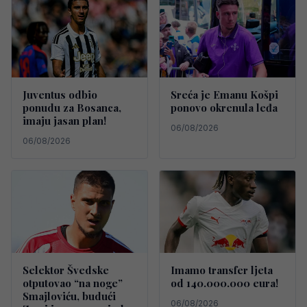
Juventus odbio
Sreća je Emanu Košpi
ponudu za Bosanca,
ponovo okrenula leđa
imaju jasan plan!
06/08/2026
06/08/2026
Selektor Švedske
Imamo transfer ljeta
otputovao “na noge”
od 140.000.000 eura!
Smajloviću, budući
06/08/2026