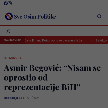
Skip
to
content
Sve Osim Politike
Sreća je Emanu Košpi ponovo okrenula leđa
Selektor Šveds
NAJNOVIJE
ISTAKNUTE
Asmir Begović: “Nisam se
oprostio od
reprezentacije BiH”
Redakcija Sop
·
17/11/2024