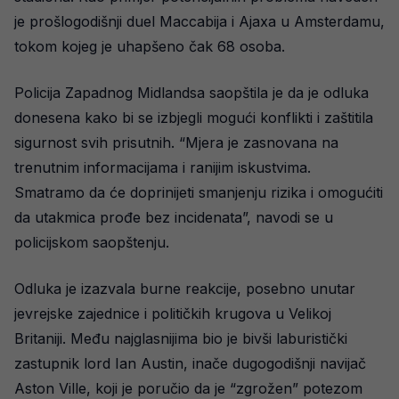
je prošlogodišnji duel Maccabija i Ajaxa u Amsterdamu,
tokom kojeg je uhapšeno čak 68 osoba.
Policija Zapadnog Midlandsa saopštila je da je odluka
donesena kako bi se izbjegli mogući konflikti i zaštitila
sigurnost svih prisutnih. “Mjera je zasnovana na
trenutnim informacijama i ranijim iskustvima.
Smatramo da će doprinijeti smanjenju rizika i omogućiti
da utakmica prođe bez incidenata”, navodi se u
policijskom saopštenju.
Odluka je izazvala burne reakcije, posebno unutar
jevrejske zajednice i političkih krugova u Velikoj
Britaniji. Među najglasnijima bio je bivši laburistički
zastupnik lord Ian Austin, inače dugogodišnji navijač
Aston Ville, koji je poručio da je “zgrožen” potezom