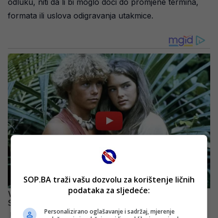
odluku, niti da li bi moglo doći do promjene termina,
formata ili uslova odigravanja utakmice.
SOP.BA traži vašu dozvolu za korištenje ličnih
podataka za sljedeće:
Personalizirano oglašavanje i sadržaj, mjerenje