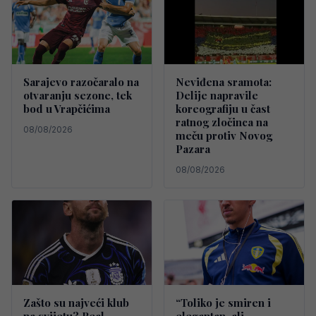
Sarajevo razočaralo na
Neviđena sramota:
otvaranju sezone, tek
Delije napravile
bod u Vrapčićima
koreografiju u čast
ratnog zločinca na
08/08/2026
meču protiv Novog
Pazara
08/08/2026
Zašto su najveći klub
“Toliko je smiren i