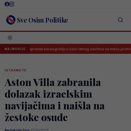
Skip
to
content
Sve Osim Politike
 Delije napravile koreografiju u čast ratnog zločinca na meču protiv Novog
NAJNOVIJE
ISTAKNUTE
Aston Villa zabranila
dolazak izraelskim
navijačima i naišla na
žestoke osude
Redakcija Sop
·
17/10/2025