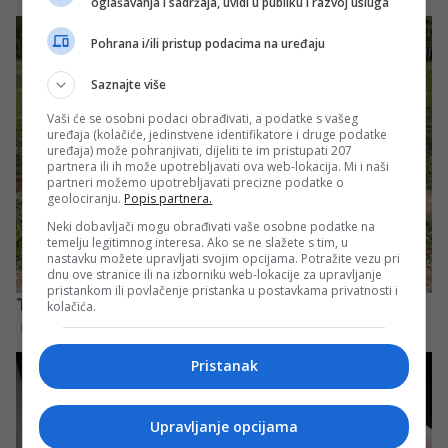
oglašavanja i sadržaja, uvidi u publiku i razvoj usluga
Pohrana i/ili pristup podacima na uređaju
Saznajte više
Vaši će se osobni podaci obrađivati, a podatke s vašeg
uređaja (kolačiće, jedinstvene identifikatore i druge podatke
uređaja) može pohranjivati, dijeliti te im pristupati 207
partnera ili ih može upotrebljavati ova web-lokacija. Mi i naši
partneri možemo upotrebljavati precizne podatke o
geolociranju.
Popis partnera.
Neki dobavljači mogu obrađivati vaše osobne podatke na
temelju legitimnog interesa. Ako se ne slažete s tim, u
nastavku možete upravljati svojim opcijama. Potražite vezu pri
dnu ove stranice ili na izborniku web-lokacije za upravljanje
pristankom ili povlačenje pristanka u postavkama privatnosti i
kolačića.
Pristanak
Upravljanje opcijama