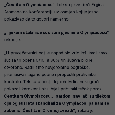
„Čestitam Olympiacosu“
, bile su prve riječi Ergina
Atamana na konferenciji, uz osmijeh koji je jasno
pokazivao da to govori namjerno.
„Tijekom utakmice čuo sam pjesme o Olympiacosu“,
rekao je.
„U prvoj četvrtini naš je napad bio vrlo loš, imali smo
šut za tri poena 0/10, a 90% tih šuteva bilo je
otvoreno. Radili smo nevjerojatne pogreške,
promašivali lagane poene i prepustili protivniku
kontrolu. Tek su u posljednjoj četvrtini neki igrači
pokazali karakter i nisu htjeli prihvatiti težak poraz.
Čestitam Olympiacosu… pardon, navijači su tijekom
cijelog susreta skandirali za Olympiacos, pa sam se
zabunio. Čestitam Crvenoj zvezdi“
, rekao je.