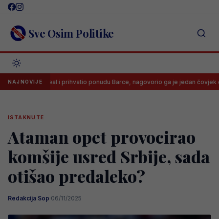
Skip
to
content
Sve Osim Politike
bio Real i prihvatio ponudu Barce, nagovorio ga je jedan čovjek čiji se savjet
NAJNOVIJE
ISTAKNUTE
Ataman opet provocirao
komšije usred Srbije, sada
otišao predaleko?
Redakcija Sop
·
06/11/2025