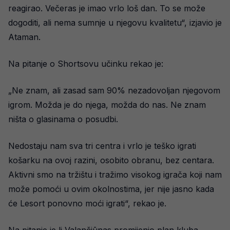
reagirao. Večeras je imao vrlo loš dan. To se može
dogoditi, ali nema sumnje u njegovu kvalitetu“, izjavio je
Ataman.
Na pitanje o Shortsovu učinku rekao je:
„Ne znam, ali zasad sam 90% nezadovoljan njegovom
igrom. Možda je do njega, možda do nas. Ne znam
ništa o glasinama o posudbi.
Nedostaju nam sva tri centra i vrlo je teško igrati
košarku na ovoj razini, osobito obranu, bez centara.
Aktivni smo na tržištu i tražimo visokog igrača koji nam
može pomoći u ovim okolnostima, jer nije jasno kada
će Lesort ponovno moći igrati“, rekao je.
Na pitanje je li Valančiūnas promijenio plan kluba,