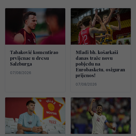
Tabaković komentirao
Mladi bh. košarkaši
prvijenac u dresu
danas traže novu
Salzburga
pobjedu na
Eurobasketu, osiguran
07/08/2026
prijenos!
07/08/2026