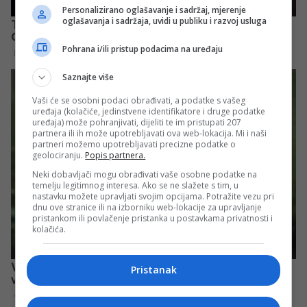
Personalizirano oglašavanje i sadržaj, mjerenje
oglašavanja i sadržaja, uvidi u publiku i razvoj usluga
Pohrana i/ili pristup podacima na uređaju
Saznajte više
Vaši će se osobni podaci obrađivati, a podatke s vašeg
uređaja (kolačiće, jedinstvene identifikatore i druge podatke
uređaja) može pohranjivati, dijeliti te im pristupati 207
partnera ili ih može upotrebljavati ova web-lokacija. Mi i naši
partneri možemo upotrebljavati precizne podatke o
geolociranju.
Popis partnera.
Neki dobavljači mogu obrađivati vaše osobne podatke na
temelju legitimnog interesa. Ako se ne slažete s tim, u
nastavku možete upravljati svojim opcijama. Potražite vezu pri
dnu ove stranice ili na izborniku web-lokacije za upravljanje
pristankom ili povlačenje pristanka u postavkama privatnosti i
kolačića.
Pristanak