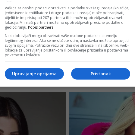
Vaši će se osobni podaci obrađivati, a podatke s vašeg uređaja (kolačiće,
jedinstvene identifikatore i druge podatke uređaja) može pohranjivati,
dijeliti te im pristupati 207 partnera ili ih može upotrebljavati ova web-
lokacija. Mi i naši partneri možemo upotrebljavati precizne podatke o
geolociranju.
Popis partnera.
Neki dobavljači mogu obrađivati vaše osobne podatke na temelju
legitimnog interesa. Ako se ne slažete s tim, u nastavku možete upravljati
svojim opcijama. Potražite vezu pri dnu ove stranice ili na izborniku web-
lokacije za upravljanje pristankom ili povlačenje pristanka u postavkama
privatnosti i kolačića.
Upravljanje opcijama
Pristanak