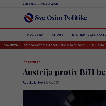
Skip
Subota, 8. Augusta 2026.
to
content
Sve Osim Politike
POČETNA
SPORT
BH. REPREZENTACI
rsenal dovodi zvijezdu Serie A za brutalnih 138 mil. eura?!
Mladi bh
NAJNOVIJE
ISTAKNUTE
Austrija protiv BiH be
Redakcija Sop
·
23/10/2025