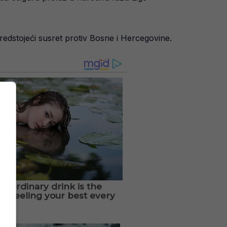
redstojeći susret protiv Bosne i Hercegovine.