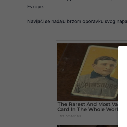
Evrope.
Navijači se nadaju brzom oporavku svog napada