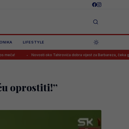
ONIKA
LIFESTYLE
Novosti oko Tahirovića dobra vijest za Barbareza, čeka ga Bundesliga?
u oprostiti!”