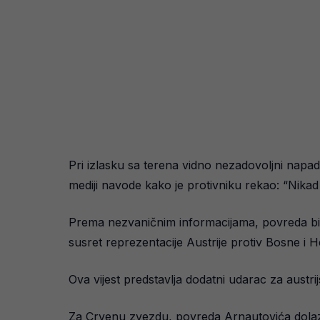
Pri izlasku sa terena vidno nezadovoljni napad
mediji navode kako je protivniku rekao: “Nikad 
Prema nezvaničnim informacijama, povreda bi mo
susret reprezentacije Austrije protiv Bosne i
Ova vijest predstavlja dodatni udarac za austri
Za Crvenu zvezdu, povreda Arnautovića dolazi