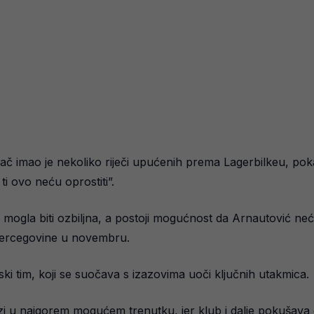
ač imao je nekoliko riječi upućenih prema Lagerbilkeu, pokaz
ti ovo neću oprostiti”.
gla biti ozbiljna, a postoji mogućnost da Arnautović neće 
 Hercegovine u novembru.
jski tim, koji se suočava s izazovima uoči ključnih utakmica.
 u najgorem mogućem trenutku, jer klub i dalje pokušava 