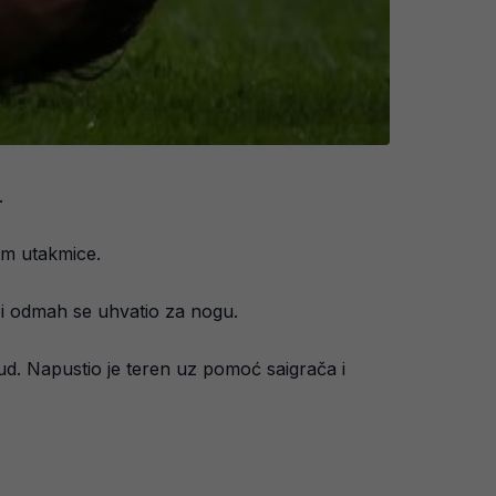
.
om utakmice.
i odmah se uhvatio za nogu.
 ud. Napustio je teren uz pomoć saigrača i