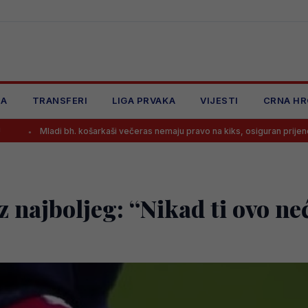
JA
TRANSFERI
LIGA PRVAKA
VIJESTI
CRNA HR
. košarkaši večeras nemaju pravo na kiks, osiguran prijenos meča!
z najboljeg: “Nikad ti ovo neć