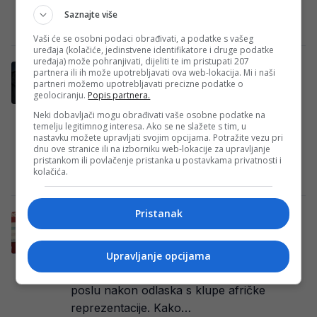
ukazuje na to da će Zinedin…
Saznajte više
Redakcija
·
04/08/2026
·
NFSBiH
Vaši će se osobni podaci obrađivati, a podatke s vašeg
uređaja (kolačiće, jedinstvene identifikatore i druge podatke
uređaja) može pohranjivati, dijeliti te im pristupati 207
Kloppova odluka skupo koštala BiH, ovo se
partnera ili ih može upotrebljavati ova web-lokacija. Mi i naši
nikako neće svidjeti Barbarezu
partneri možemo upotrebljavati precizne podatke o
geolociranju.
Popis partnera.
Novi selektor reprezentacije Njemačke
Neki dobavljači mogu obrađivati vaše osobne podatke na
Jürgen Klopp započeo je stvaranje ekipe
temelju legitimnog interesa. Ako se ne slažete s tim, u
nastavku možete upravljati svojim opcijama. Potražite vezu pri
za naredni period, a njegov prvi širi spisak
dnu ove stranice ili na izborniku web-lokacije za upravljanje
mogao bi…
pristankom ili povlačenje pristanka u postavkama privatnosti i
kolačića.
Redakcija
·
04/08/2026
·
AI
Pristanak
Sarajlija nakon SP-a neočekivano dobio
otkaz, sada preuzima novu reprezentaciju
Bivši selektor Alžira Vladimir Petković
Upravljanje opcijama
mogao bi se vrlo brzo vratiti trenerskom
poslu nakon odlaska s klupe afričke
reprezentacije. Kako…