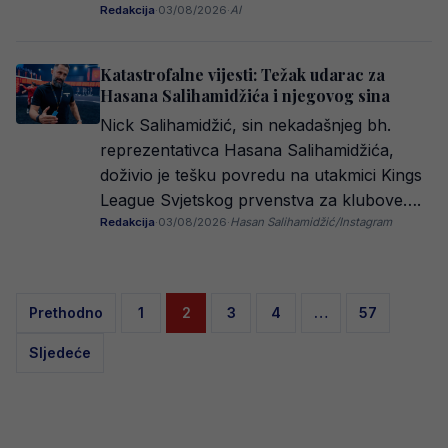
Redakcija
·
03/08/2026
·
AI
Katastrofalne vijesti: Težak udarac za
Hasana Salihamidžića i njegovog sina
Nick Salihamidžić, sin nekadašnjeg bh.
reprezentativca Hasana Salihamidžića,
doživio je tešku povredu na utakmici Kings
League Svjetskog prvenstva za klubove….
Redakcija
·
03/08/2026
·
Hasan Salihamidžić/Instagram
Posts
Prethodno
1
2
3
4
…
57
pagination
Sljedeće