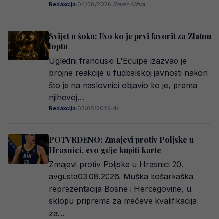
Redakcija
·
04/08/2026
·
Savez Alžira
Svijet u šoku: Evo ko je prvi favorit za Zlatnu
loptu
Ugledni francuski L'Equipe izazvao je
brojne reakcije u fudbalskoj javnosti nakon
što je na naslovnici objavio ko je, prema
njihovoj…
Redakcija
·
03/08/2026
·
AI
POTVRĐENO: Zmajevi protiv Poljske u
Hrasnici, evo gdje kupiti karte
Zmajevi protiv Poljske u Hrasnici 20.
avgusta03.08.2026. Muška košarkaška
reprezentacija Bosne i Hercegovine, u
sklopu priprema za mečeve kvalifikacija
za…