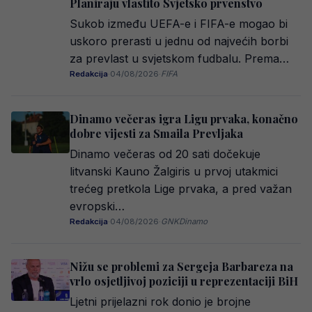
Planiraju vlastito Svjetsko prvenstvo
Sukob između UEFA-e i FIFA-e mogao bi
uskoro prerasti u jednu od najvećih borbi
za prevlast u svjetskom fudbalu. Prema…
Redakcija
·
04/08/2026
·
FIFA
Dinamo večeras igra Ligu prvaka, konačno
dobre vijesti za Smaila Prevljaka
Dinamo večeras od 20 sati dočekuje
litvanski Kauno Žalgiris u prvoj utakmici
trećeg pretkola Lige prvaka, a pred važan
evropski…
Redakcija
·
04/08/2026
·
GNKDinamo
Nižu se problemi za Sergeja Barbareza na
vrlo osjetljivoj poziciji u reprezentaciji BiH
Ljetni prijelazni rok donio je brojne