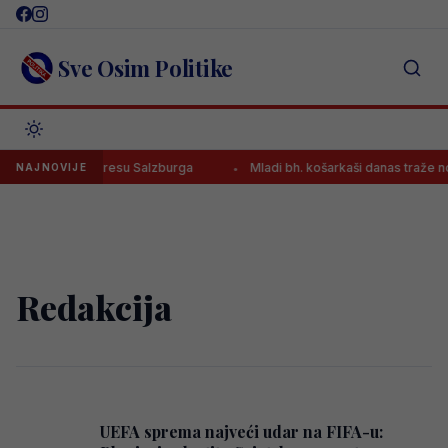
Skip
to
content
Sve Osim Politike
o prvijenac u dresu Salzburga
Mladi bh. košarkaši danas traže nov
NAJNOVIJE
Redakcija
UEFA sprema najveći udar na FIFA-u: