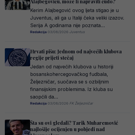
Alajbegoviću, može li napraviti čudo?
Kerim Alajbegović ovog ljeta stigao je u
Juventus, ali ga u Italiji čeka veliki izazov.
Serija A godinama nije poznata…
Redakcija
·
03/08/2026
·
Juventus
Hrvati pišu: Jednom od najvećih klubova
regije prijeti stečaj
Jedan od najvećih klubova u historiji
bosanskohercegovačkog fudbala,
Željezničar, suočava se s ozbiljnim
finansijskim problemima. Iz kluba su
saopćili da…
Redakcija
·
03/08/2026
·
FK Željezničar
Šta su ovi gledali? Tarik Muharemović
najlošije ocijenjen u pobjedi nad