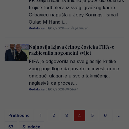
FK Željezničar zvanično je potvrdio odlazak
trojice fudbalera iz svog igračkog kadra.
Grbavicu napuštaju Joey Konings, Ismail
Oulad M'Hand i…
Redakcija
·
31/07/2026
·
FK Željezničar
Najnovija izjava čelnog čovjeka FIFA-e
razbjesnila nogometni svijet
FIFA je odgovorila na sve glasnije kritike
zbog prijedloga da privatnim investitorima
omogući ulaganje u svoja takmičenja,
naglasivši da proces…
Redakcija
·
31/07/2026
·
NFSBiH
Posts
Prethodno
1
2
3
4
5
6
…
pagination
57
Sljedeće