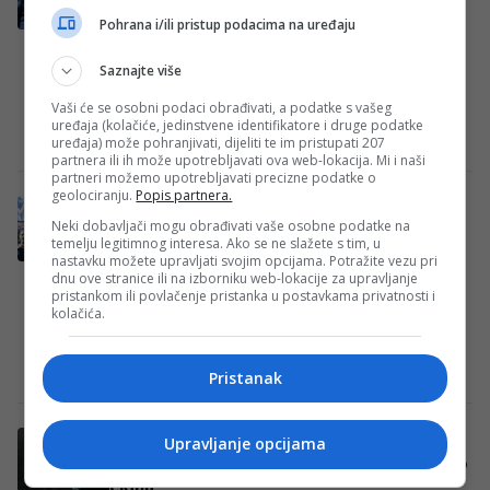
Pohrana i/ili pristup podacima na uređaju
Sinoć je Tarik Muharemović debitovao u
pobjedi Leedsa nad Sunderlandom 1:0. Bh.
Saznajte više
stoper je igrao 86. minuta, a nakon
Vaši će se osobni podaci obrađivati, a podatke s vašeg
utakmice…
uređaja (kolačiće, jedinstvene identifikatore i druge podatke
Redakcija
·
31/07/2026
·
Leeds
uređaja) može pohranjivati, dijeliti te im pristupati 207
partnera ili ih može upotrebljavati ova web-lokacija. Mi i naši
partneri možemo upotrebljavati precizne podatke o
geolociranju.
Popis partnera.
Odbrojavanje može početi: Evo kada
Neki dobavljači mogu obrađivati vaše osobne podatke na
Zmajevi opet igraju i s kim
temelju legitimnog interesa. Ako se ne slažete s tim, u
nastavku možete upravljati svojim opcijama. Potražite vezu pri
Fudbalska reprezentacija Bosne i
dnu ove stranice ili na izborniku web-lokacije za upravljanje
Hercegovine neće dugo čekati na nove
pristankom ili povlačenje pristanka u postavkama privatnosti i
kolačića.
izazove nakon završetka nastupa na
Svjetskom prvenstvu. Već od septembra…
Redakcija
·
31/07/2026
·
NFSBiH
Pristanak
ZAPAMTITE NJEGOVO IME: Brat od
Upravljanje opcijama
Kerima je čudo, ima 13 godina a igra za U16
ekipu