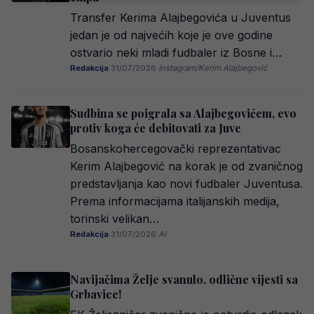
Transfer Kerima Alajbegovića u Juventus
jedan je od najvećih koje je ove godine
ostvario neki mladi fudbaler iz Bosne i…
Redakcija
·
31/07/2026
·
Instagram/Kerim Alajbegović
Sudbina se poigrala sa Alajbegovićem, evo
protiv koga će debitovati za Juve
Bosanskohercegovački reprezentativac
Kerim Alajbegović na korak je od zvaničnog
predstavljanja kao novi fudbaler Juventusa.
Prema informacijama italijanskih medija,
torinski velikan…
Redakcija
·
31/07/2026
·
AI
Navijačima Želje svanulo, odlične vijesti sa
Grbavice!