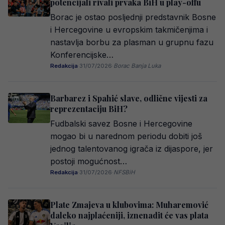
potencijali rivali prvaka BiH u play-offu
Borac je ostao posljednji predstavnik Bosne
i Hercegovine u evropskim takmičenjima i
nastavlja borbu za plasman u grupnu fazu
Konferencijske…
Redakcija
·
31/07/2026
·
Borac Banja Luka
Barbarez i Spahić slave, odlične vijesti za
reprezentaciju BiH?
Fudbalski savez Bosne i Hercegovine
mogao bi u narednom periodu dobiti još
jednog talentovanog igrača iz dijaspore, jer
postoji mogućnost…
Redakcija
·
31/07/2026
·
NFSBiH
Plate Zmajeva u klubovima: Muharemović
daleko najplaćeniji, iznenadit će vas plata