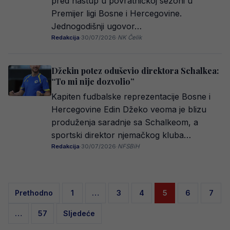
pred nastup u povratničkoj sezoni u
Premijer ligi Bosne i Hercegovine.
Jednogodišnji ugovor…
Redakcija
·
30/07/2026
·
NK Čelik
Džekin potez oduševio direktora Schalkea:
“To mi nije dozvolio”
Kapiten fudbalske reprezentacije Bosne i
Hercegovine Edin Džeko veoma je blizu
produženja saradnje sa Schalkeom, a
sportski direktor njemačkog kluba…
Redakcija
·
30/07/2026
·
NFSBiH
Posts
Prethodno
1
…
3
4
5
6
7
pagination
…
57
Sljedeće