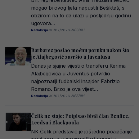
Bh. reprezentativac Amir Hadžiahmetović
mogao bi ovog ljeta napustiti Bešiktaš, s
obzirom na to da ulazi u posljednju godinu
ugovora…
Redakcija
·
30/07/2026
·
NFSBiH
Barbarez poslao moćnu poruku nakon što
je Alajbegović završio u Juventusu
Danas je sjajne vijesti o transferu Kerima
Alajbegovića u Juventus potvrdio
najpoznatiji fudbalski insajder Fabrizio
Romano. Brzo je ova vijest…
Redakcija
·
30/07/2026
·
NFSBiH
Čelik ne staje: Potpisao bivši član Benfice,
Leedsa i Blackpoola
NK Čelik predstavio je još jedno poajačanje