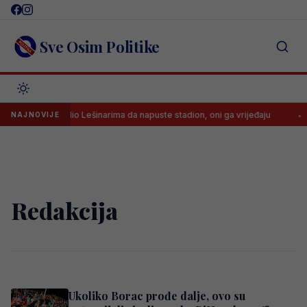
Skip
to
content
Sve Osim Politike
a Musić naredio Lešinarima da napuste stadion, oni ga vrijeđaju
Pre
NAJNOVIJE
Redakcija
Ukoliko Borac prođe dalje, ovo su