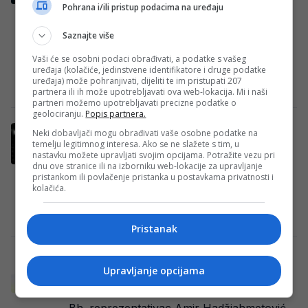
Pohrana i/ili pristup podacima na uređaju
Kapiten reprezentacije Bosne i
Saznajte više
Hercegovine Edin Džeko nalazi se
nadomak potpisa novog ugovora sa
Vaši će se osobni podaci obrađivati, a podatke s vašeg
uređaja (kolačiće, jedinstvene identifikatore i druge podatke
Schalkeom 04, objavio je njemački BILD….
uređaja) može pohranjivati, dijeliti te im pristupati 207
Redakcija
·
31/07/2026
·
Schalke
partnera ili ih može upotrebljavati ova web-lokacija. Mi i naši
partneri možemo upotrebljavati precizne podatke o
geolociranju.
Popis partnera.
Nevjerovatan podatak: Alajbegović ispisao
Neki dobavljači mogu obrađivati vaše osobne podatke na
historiju Juventusa, a nije još ni debitovao
temelju legitimnog interesa. Ako se ne slažete s tim, u
nastavku možete upravljati svojim opcijama. Potražite vezu pri
Kerim Alajbegović još nije upisao službeni
dnu ove stranice ili na izborniku web-lokacije za upravljanje
pristankom ili povlačenje pristanka u postavkama privatnosti i
nastup za Juventus, ali je već uspio ući u
kolačića.
historiju slavnog italijanskog kluba. Mladi…
Redakcija
·
31/07/2026
·
AI
Pristanak
Ljetos je osvojio srca Barbareza i navijača
Upravljanje opcijama
BiH, a sada ne zna gdje će nastaviti
karijeru