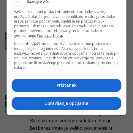
Saznajte više
prema informacijama italijanskih medija,
posao bi trebao…
Vaši će se osobni podaci obrađivati, a podatke s vašeg
uređaja (kolačiće, jedinstvene identifikatore i druge podatke
Redakcija
·
30/07/2026
uređaja) može pohranjivati, dijeliti te im pristupati 207
partnera ili ih može upotrebljavati ova web-lokacija. Mi i naši
partneri možemo upotrebljavati precizne podatke o
Muharemoviću u Leeds stiže igrač čija je
geolociranju.
Popis partnera.
odluka izazvala bijes među navijačima BiH
Neki dobavljači mogu obrađivati vaše osobne podatke na
temelju legitimnog interesa. Ako se ne slažete s tim, u
Tarik Muharemović bi do kraja ljetnog
nastavku možete upravljati svojim opcijama. Potražite vezu pri
prijelaznog roka mogao dobiti vrlo zvučno
dnu ove stranice ili na izborniku web-lokacije za upravljanje
pristankom ili povlačenje pristanka u postavkama privatnosti i
društvo u svlačionici Leeds Uniteda. Nakon
kolačića.
što je…
Redakcija
·
30/07/2026
·
Leeds
Pristanak
Navijači BiH ga žestoko prozivali tokom
Upravljanje opcijama
Mundijala, a njegova zarada je milionska
Tokom nastupa Bosne i Hercegovine na
Svjetskom prvenstvu selektor Sergej
Barbarez imao je veliko povjerenje u