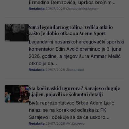
Ermedina Demirovića, uprkos brojnim…
Redakcija
·
30/07/2026
·
Demirović/Instagram
Šura legendarnog Edina Avdića otkrio
zašto je dobio otkaz sa Arene Sport
Legendarni bosanskohercegovački sportski
komentator Edin Avdić preminuo je 3. juna
2026. godine, a njegov šura Ammar Mešić
otkrio je da…
Redakcija
·
30/07/2026
·
Screenshot
Šta koči raskid ugovora? Sarajevo duguje
Ljajiću, pojavili se šokantni detalji
Bivši reprezentativac Srbije Adem Ljajić
nalazi se na korak od odlaska iz FK
Sarajevo i očekuje se da će uskoro…
Redakcija
·
29/07/2026
·
FK Sarajevo