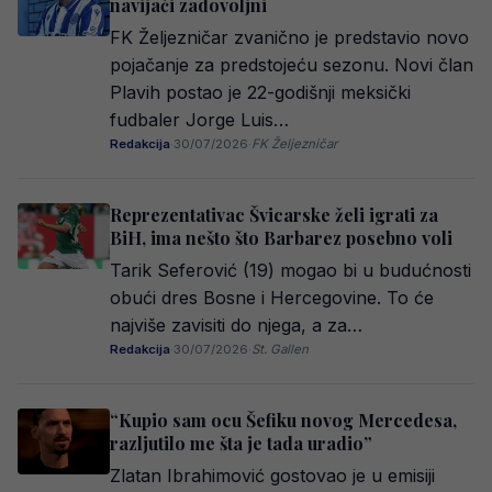
navijači zadovoljni
FK Željezničar zvanično je predstavio novo
pojačanje za predstojeću sezonu. Novi član
Plavih postao je 22-godišnji meksički
fudbaler Jorge Luis…
Redakcija
·
30/07/2026
·
FK Željezničar
Reprezentativac Švicarske želi igrati za
BiH, ima nešto što Barbarez posebno voli
Tarik Seferović (19) mogao bi u budućnosti
obući dres Bosne i Hercegovine. To će
najviše zavisiti do njega, a za…
Redakcija
·
30/07/2026
·
St. Gallen
“Kupio sam ocu Šefiku novog Mercedesa,
razljutilo me šta je tada uradio”
Zlatan Ibrahimović gostovao je u emisiji