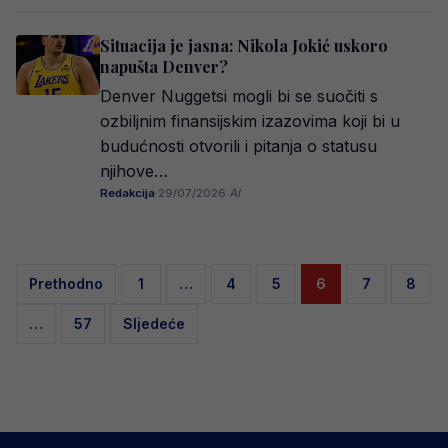
Situacija je jasna: Nikola Jokić uskoro
napušta Denver?
Denver Nuggetsi mogli bi se suočiti s
ozbiljnim finansijskim izazovima koji bi u
budućnosti otvorili i pitanja o statusu
njihove…
Redakcija
·
29/07/2026
·
AI
Posts
Prethodno
1
…
4
5
6
7
8
pagination
…
57
Sljedeće