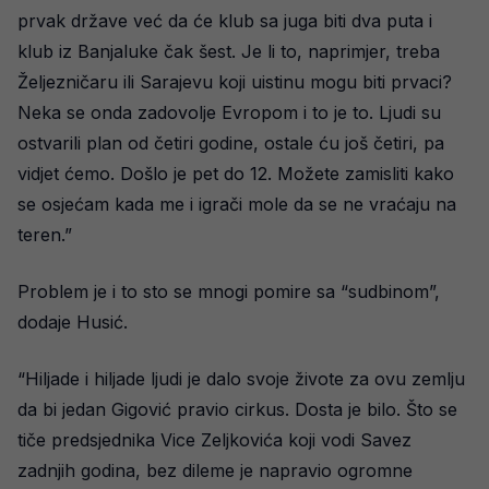
prvak države već da će klub sa juga biti dva puta i
klub iz Banjaluke čak šest. Je li to, naprimjer, treba
Željezničaru ili Sarajevu koji uistinu mogu biti prvaci?
Neka se onda zadovolje Evropom i to je to. Ljudi su
ostvarili plan od četiri godine, ostale ću još četiri, pa
vidjet ćemo. Došlo je pet do 12. Možete zamisliti kako
se osjećam kada me i igrači mole da se ne vraćaju na
teren.”
Problem je i to sto se mnogi pomire sa “sudbinom”,
dodaje Husić.
“Hiljade i hiljade ljudi je dalo svoje živote za ovu zemlju
da bi jedan Gigović pravio cirkus. Dosta je bilo. Što se
tiče predsjednika Vice Zeljkovića koji vodi Savez
zadnjih godina, bez dileme je napravio ogromne