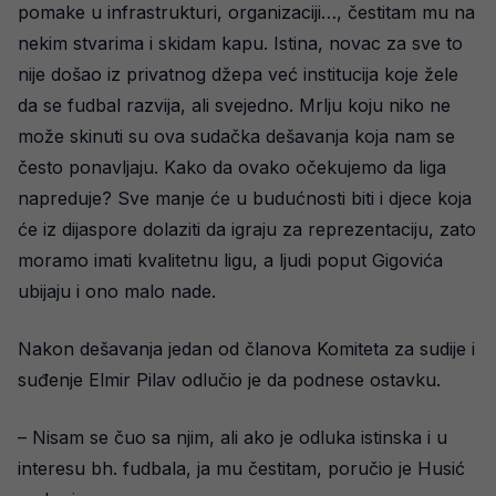
pomake u infrastrukturi, organizaciji…, čestitam mu na
nekim stvarima i skidam kapu. Istina, novac za sve to
nije došao iz privatnog džepa već institucija koje žele
da se fudbal razvija, ali svejedno. Mrlju koju niko ne
može skinuti su ova sudačka dešavanja koja nam se
često ponavljaju. Kako da ovako očekujemo da liga
napreduje? Sve manje će u budućnosti biti i djece koja
će iz dijaspore dolaziti da igraju za reprezentaciju, zato
moramo imati kvalitetnu ligu, a ljudi poput Gigovića
ubijaju i ono malo nade.
Nakon dešavanja jedan od članova Komiteta za sudije i
suđenje Elmir Pilav odlučio je da podnese ostavku.
– Nisam se čuo sa njim, ali ako je odluka istinska i u
interesu bh. fudbala, ja mu čestitam, poručio je Husić