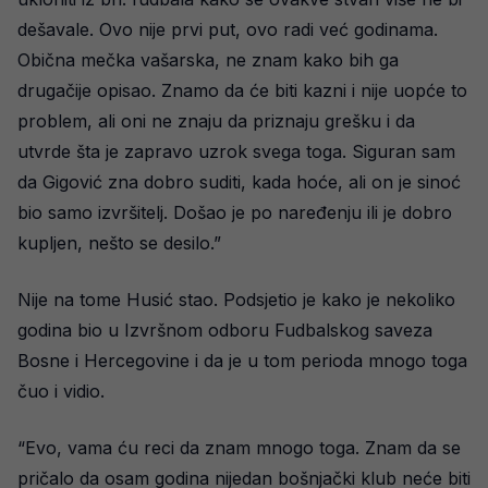
dešavale. Ovo nije prvi put, ovo radi već godinama.
Obična mečka vašarska, ne znam kako bih ga
drugačije opisao. Znamo da će biti kazni i nije uopće to
problem, ali oni ne znaju da priznaju grešku i da
utvrde šta je zapravo uzrok svega toga. Siguran sam
da Gigović zna dobro suditi, kada hoće, ali on je sinoć
bio samo izvršitelj. Došao je po naređenju ili je dobro
kupljen, nešto se desilo.”
Nije na tome Husić stao. Podsjetio je kako je nekoliko
godina bio u Izvršnom odboru Fudbalskog saveza
Bosne i Hercegovine i da je u tom perioda mnogo toga
čuo i vidio.
“Evo, vama ću reci da znam mnogo toga. Znam da se
pričalo da osam godina nijedan bošnjački klub neće biti