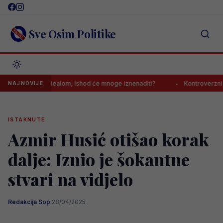
Skip
to
content
Sve Osim Politike
tanak s Realom, ishod će mnoge iznenaditi?
Kontroverzni gazda s B
NAJNOVIJE
ISTAKNUTE
Azmir Husić otišao korak
dalje: Iznio je šokantne
stvari na vidjelo
Redakcija Sop
·
28/04/2025