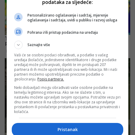
podataka za sljedeće:
Personalizirano oglašavanje i sadržaj, mjerenje
oglašavanja i sadržaja, uvidi u publiku i razvoj usluga
Pohrana i/ili pristup podacima na uređaju
Saznajte više
Vaši će se osobni podaci obrađivati, a podatke s vašeg
uređaja (kolačiće, jedinstvene identifikatore i druge podatke
uređaja) može pohranjivati, dijeliti te im pristupati 207
partnera ili ih može upotrebljavati ova web-lokacija. Mi i naši
partneri možemo upotrebljavati precizne podatke o
geolociranju.
Popis partnera.
Neki dobavljači mogu obrađivati vaše osobne podatke na
temelju legitimnog interesa. Ako se ne slažete s tim, u
nastavku možete upravljati svojim opcijama. Potražite vezu pri
dnu ove stranice ili na izborniku web-lokacije za upravljanje
pristankom ili povlačenje pristanka u postavkama privatnosti i
kolačića.
Pristanak