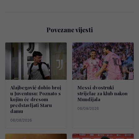
Povezane vijesti
Alajbegović dobio broj
Messi dvostruki
u Juventusu: Poznato s
strijelac za klub nakon
kojim će dresom
Mundijala
predstavljati Staru
06/08/2026
damu
06/08/2026