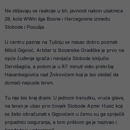
Ne stišavaju se reakcije u bh. javnosti nakon utakmice
28. kola WWin lige Bosne i Hercegovine između
Slobode i Posušja.
U centru paznje na Tušnju se nasao dobro poznati
Miloš Gigović. Arbitar iz Bosanske Gradiške je prvo na
opće čuđenje igrača i navijača Slobode isključio
Dervišagića, a potom je u 87. minuti vidio prekršaj
Hasanbegovića nad Živkovićem koji je bio okidač da
domaći napuste teren.
Tu nije bio kraj drami. U jednom trenutku, vruće glave,
na teren je ušao prvi čovjek Slobode Azmir Husić koji
se želio obračunati s Gigovićem u čemu su ga spriječili
pripadnici osiguranja, a tom prilikom ga je nazivao i