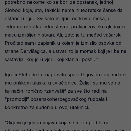
potrebno nekome ko se bori za opstanak, jednoj
Slobodi koja, eto, faktički nema ni teoretske šanse da
ostane u ligi… Svi smo mi ljudi od krvi u mesa, u
jednom trenutku jednostavno prekipi čovjeku gledajući
masu izmišljenih stvari. Ali, zato je tu međed vašarski.
Pročitao sam i zapisnik u kojem je izmislio psovke od
strane Dervišagića, a ustvari to je momak koji je i be ne
sastavlja, koji je u vjeri, koji klanja i posti…”
Igrači Slobode su napravili i špalir Gigoviću i aplaudirali
mu prilikom ulaska u svlačionice. Željeli su mu se na
taj način ironično “zahvaliti” za sve što radi na
“promociji” bosanskohercegovačkog fudbala i
konkretno za suđenje u ovoj utakmici.
“Gigović je jedna pojava koja se mora pod hitno
ukloniti iz bh. fudbala kako se ovakve stvari više ne bi