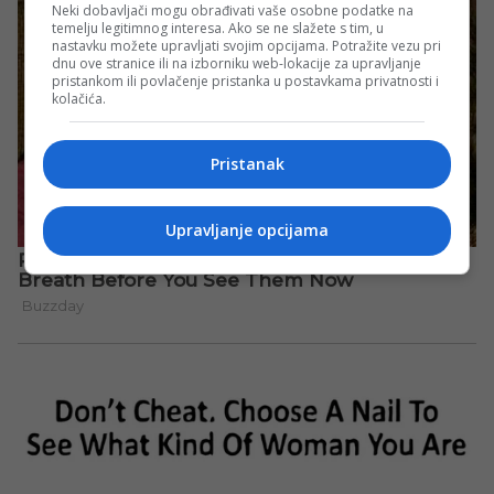
Neki dobavljači mogu obrađivati vaše osobne podatke na
temelju legitimnog interesa. Ako se ne slažete s tim, u
nastavku možete upravljati svojim opcijama. Potražite vezu pri
dnu ove stranice ili na izborniku web-lokacije za upravljanje
pristankom ili povlačenje pristanka u postavkama privatnosti i
kolačića.
Pristanak
Upravljanje opcijama