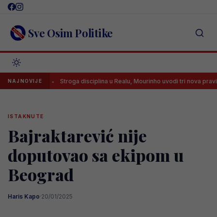
Skip
to
content
Sve Osim Politike
diju
Stroga disciplina u Realu, Mourinho uvodi tri nova pravila
NAJNOVIJE
ISTAKNUTE
Bajraktarević nije
doputovao sa ekipom u
Beograd
Haris Kapo
·
20/01/2025