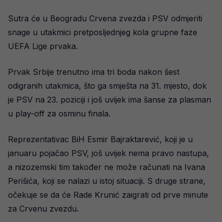
Sutra će u Beogradu Crvena zvezda i PSV odmjeriti
snage u utakmici pretposljednjeg kola grupne faze
UEFA Lige prvaka.
Prvak Srbije trenutno ima tri boda nakon šest
odigranih utakmica, što ga smješta na 31. mjesto, dok
je PSV na 23. poziciji i još uvijek ima šanse za plasman
u play-off za osminu finala.
Reprezentativac BiH Esmir Bajraktarević, koji je u
januaru pojačao PSV, još uvijek nema pravo nastupa,
a nizozemski tim također ne može računati na Ivana
Perišića, koji se nalazi u istoj situaciji. S druge strane,
očekuje se da će Rade Krunić zaigrati od prve minute
za Crvenu zvezdu.