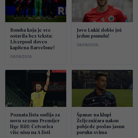
Bomba koja je sve
Jovo Lukić dobio još
ostavila bez teksta:
jednu ponudu!
Liverpool doveo
08/08/2026
kapitena Barcelone!
08/08/2026
Poznata lista sudija za
Španac na klupi
novu sezonu Premijer
Željezničara nakon
lige BiH: Četvorica
pobjede poslao jasnu
više nisu na A listi
poruku svima