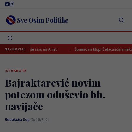
Skip
to
content
Sve Osim Politike
ica više nisu na A listi
Španac na klupi Željezničara nakon pobjed
NAJNOVIJE
ISTAKNUTE
Bajraktarević novim
potezom oduševio bh.
navijače
Redakcija Sop
·
15/06/2025