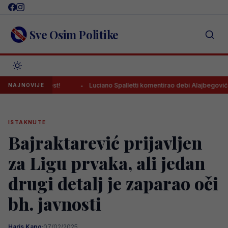
Skip
to
content
Sve Osim Politike
 pravi test!
Luciano Spalletti komentirao debi Alajbegovića za Juv
NAJNOVIJE
ISTAKNUTE
Bajraktarević prijavljen
za Ligu prvaka, ali jedan
drugi detalj je zaparao oči
bh. javnosti
Haris Kapo
·
07/02/2025