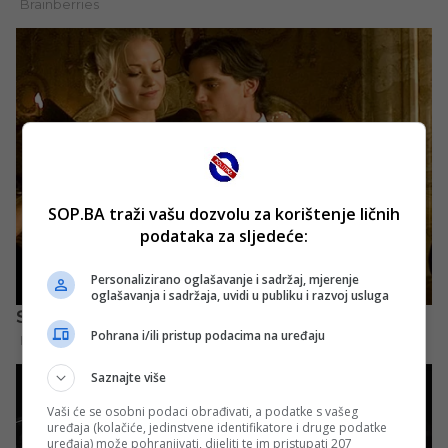
SOP.BA traži vašu dozvolu za korištenje ličnih
podataka za sljedeće:
Personalizirano oglašavanje i sadržaj, mjerenje
oglašavanja i sadržaja, uvidi u publiku i razvoj usluga
Pohrana i/ili pristup podacima na uređaju
Saznajte više
Vaši će se osobni podaci obrađivati, a podatke s vašeg
uređaja (kolačiće, jedinstvene identifikatore i druge podatke
uređaja) može pohranjivati, dijeliti te im pristupati 207