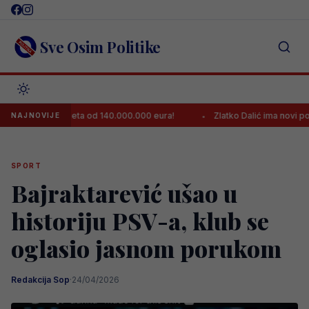
Skip
to
content
Sve Osim Politike
transfer ljeta od 140.000.000 eura!
Zlatko Dalić ima novi posao, po
NAJNOVIJE
SPORT
Bajraktarević ušao u
historiju PSV-a, klub se
oglasio jasnom porukom
Redakcija Sop
·
24/04/2026