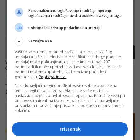
Personalizirano oglašavanje i sadržaj, mjerenje
oglašavanja i sadržaja, uvidi u publiku i razvoj usluga
Pohrana i/ili pristup podacima na uređaju
Saznajte više
Vaši će se osobni podaci obrađivati, a podatke s vašeg
uređaja (kolačiće, jedinstvene identifikatore i druge podatke
uređaja) može pohranjivati, dijeliti te im pristupati 207
partnera ili ih može upotrebljavati ova web-lokacija. Mi i naši
partneri možemo upotrebljavati precizne podatke o
geolociranju.
Popis partnera.
Neki dobavljači mogu obrađivati vaše osobne podatke na
temelju legitimnog interesa. Ako se ne slažete s tim, u
nastavku možete upravljati svojim opcijama. Potražite vezu pri
dnu ove stranice ili na izborniku web-lokacije za upravljanje
pristankom ili povlačenje pristanka u postavkama privatnosti i
kolačića.
Pristanak