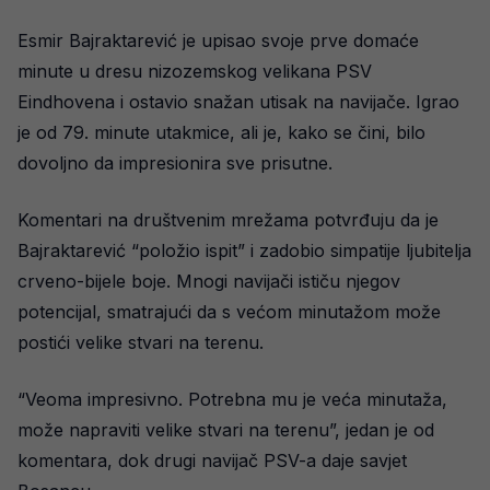
Esmir Bajraktarević je upisao svoje prve domaće
minute u dresu nizozemskog velikana PSV
Eindhovena i ostavio snažan utisak na navijače. Igrao
je od 79. minute utakmice, ali je, kako se čini, bilo
dovoljno da impresionira sve prisutne.
Komentari na društvenim mrežama potvrđuju da je
Bajraktarević “položio ispit” i zadobio simpatije ljubitelja
crveno-bijele boje. Mnogi navijači ističu njegov
potencijal, smatrajući da s većom minutažom može
postići velike stvari na terenu.
“Veoma impresivno. Potrebna mu je veća minutaža,
može napraviti velike stvari na terenu”, jedan je od
komentara, dok drugi navijač PSV-a daje savjet