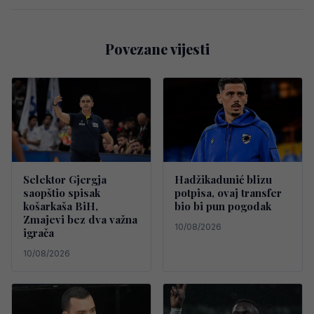
Povezane vijesti
Selektor Gjergja
Hadžikadunić blizu
saopštio spisak
potpisa, ovaj transfer
košarkaša BiH,
bio bi pun pogodak
Zmajevi bez dva važna
10/08/2026
igrača
10/08/2026