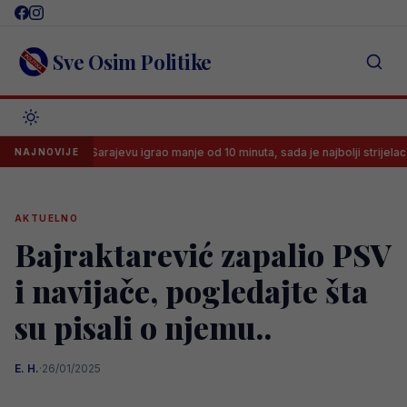
Skip
to
content
Sve Osim Politike
U Sarajevu igrao manje od 10 minuta, sada je najbolji strijelac brazilske 
NAJNOVIJE
AKTUELNO
Bajraktarević zapalio PSV
i navijače, pogledajte šta
su pisali o njemu..
E. H.
·
26/01/2025