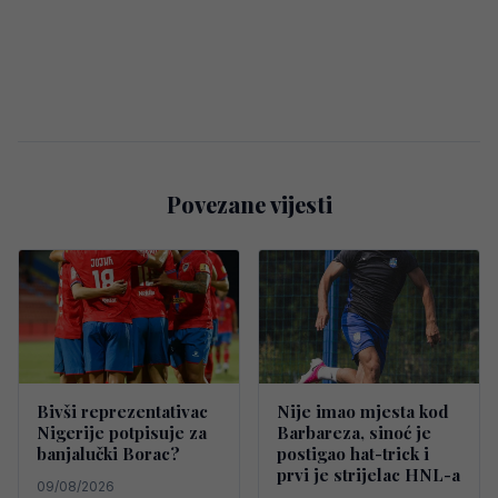
Povezane vijesti
Bivši reprezentativac
Nije imao mjesta kod
Nigerije potpisuje za
Barbareza, sinoć je
banjalučki Borac?
postigao hat-trick i
prvi je strijelac HNL-a
09/08/2026