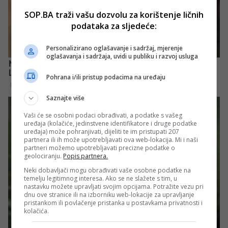
SOP.BA traži vašu dozvolu za korištenje ličnih
podataka za sljedeće:
Personalizirano oglašavanje i sadržaj, mjerenje
oglašavanja i sadržaja, uvidi u publiku i razvoj usluga
Pohrana i/ili pristup podacima na uređaju
Saznajte više
Vaši će se osobni podaci obrađivati, a podatke s vašeg
uređaja (kolačiće, jedinstvene identifikatore i druge podatke
uređaja) može pohranjivati, dijeliti te im pristupati 207
partnera ili ih može upotrebljavati ova web-lokacija. Mi i naši
partneri možemo upotrebljavati precizne podatke o
geolociranju.
Popis partnera.
Neki dobavljači mogu obrađivati vaše osobne podatke na
temelju legitimnog interesa. Ako se ne slažete s tim, u
nastavku možete upravljati svojim opcijama. Potražite vezu pri
dnu ove stranice ili na izborniku web-lokacije za upravljanje
pristankom ili povlačenje pristanka u postavkama privatnosti i
kolačića.