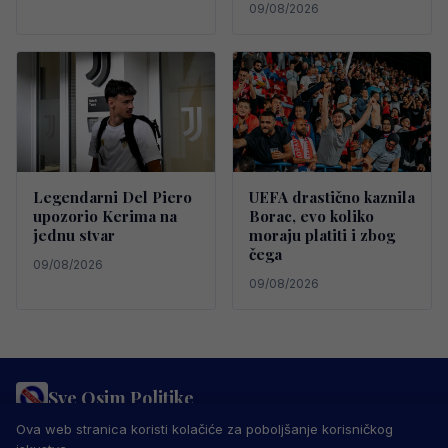
09/08/2026
Legendarni Del Piero
UEFA drastično kaznila
upozorio Kerima na
Borac, evo koliko
jednu stvar
moraju platiti i zbog
čega
09/08/2026
09/08/2026
Sve Osim Politike
PRAVILA PRIVATNOSTI
MARKETING
USLOVI KORIŠTENJA
Ova web stranica koristi kolačiće za poboljšanje korisničkog
IMPRESSUM
KONTAKT