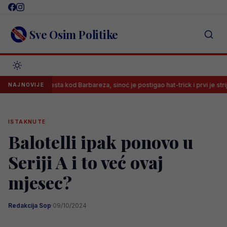
Skip
to
content
Sve Osim Politike
e imao mjesta kod Barbareza, sinoć je postigao hat-trick i prvi je strijelac HN
NAJNOVIJE
ISTAKNUTE
Balotelli ipak ponovo u
Seriji A i to već ovaj
mjesec?
Redakcija Sop
·
09/10/2024