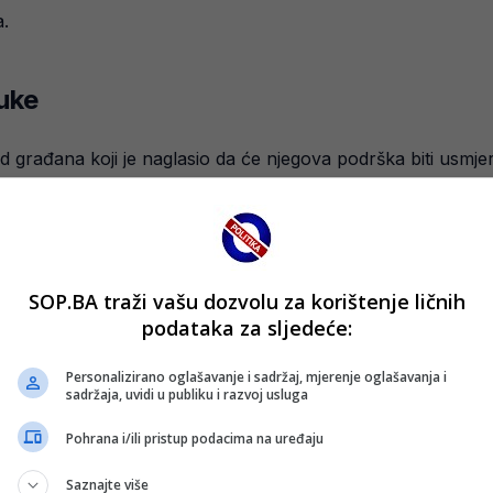
a.
uke
građana koji je naglasio da će njegova podrška biti usmjer
at ćemo to u finalu možda”.
ak zadatak na Mundijalu, jedan od ispitanika istakao je da će
SOP.BA traži vašu dozvolu za korištenje ličnih
podataka za sljedeće:
ijedi, pa sam onda za Francusku, Brazil i tako te”.
Personalizirano oglašavanje i sadržaj, mjerenje oglašavanja i
sadržaja, uvidi u publiku i razvoj usluga
rađanki
Pohrana i/ili pristup podacima na uređaju
Saznajte više