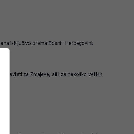
ena isključivo prema Bosni i Hercegovini.
 navijati za Zmajeve, ali i za nekoliko velikih