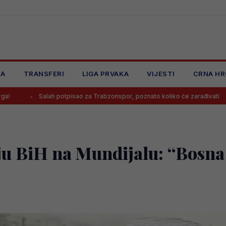
JA
TRANSFERI
LIGA PRVAKA
VIJESTI
CRNA HR
potpisao za Trabzonspor, poznato koliko će zarađivati
Poznato kol
u BiH na Mundijalu: “Bosna j