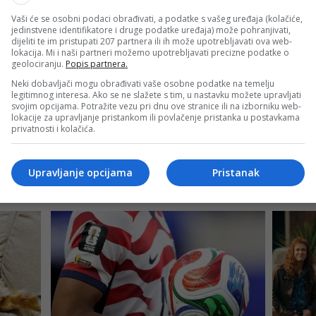
ade djevojke koje su poručile da će tokom Svjetskog prvens
Vaši će se osobni podaci obrađivati, a podatke s vašeg uređaja (kolačiće,
a.
jedinstvene identifikatore i druge podatke uređaja) može pohranjivati,
dijeliti te im pristupati 207 partnera ili ih može upotrebljavati ova web-
lokacija. Mi i naši partneri možemo upotrebljavati precizne podatke o
atimo inače fudbal, ali ćemo na Svjetskom prvenstvu navija
geolociranju.
Popis partnera.
 su nam komšije. Ali dobro, Bosna, mislim to je naša država,
Neki dobavljači mogu obrađivati vaše osobne podatke na temelju
legitimnog interesa. Ako se ne slažete s tim, u nastavku možete upravljati
svojim opcijama. Potražite vezu pri dnu ove stranice ili na izborniku web-
 Svjetskog prvenstva vlada veliko interesovanje za nastup
lokacije za upravljanje pristankom ili povlačenje pristanka u postavkama
privatnosti i kolačića.
u portala Klix.ba iz Banje Luke povodom predstojećeg Mund
Upravljanje opcijama
Pristanak