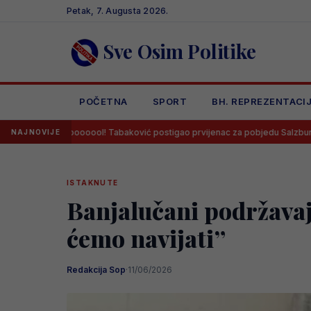
Skip
Petak, 7. Augusta 2026.
to
content
Sve Osim Politike
POČETNA
SPORT
BH. REPREZENTACI
oool! Tabaković postigao prvijenac za pobjedu Salzburga!
Salah 
NAJNOVIJE
ISTAKNUTE
Banjalučani podržavaj
ćemo navijati”
Redakcija Sop
·
11/06/2026