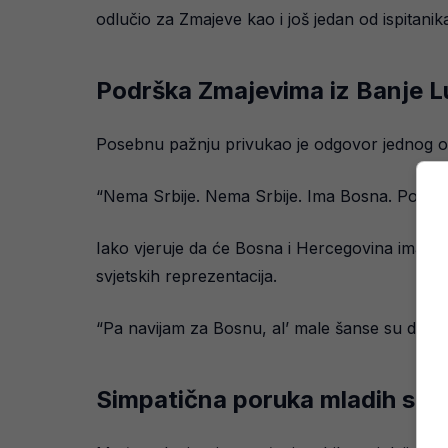
odlučio za Zmajeve kao i još jedan od ispitanik
Podrška Zmajevima iz Banje L
Posebnu pažnju privukao je odgovor jednog od 
“Nema Srbije. Nema Srbije. Ima Bosna. Pogled
Iako vjeruje da će Bosna i Hercegovina imati tež
svjetskih reprezentacija.
“Pa navijam za Bosnu, al’ male šanse su da pob
Simpatična poruka mladih sug