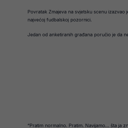
Povratak Zmajeva na svjetsku scenu izazvao je 
najvećoj fudbalskoj pozornici.
Jedan od anketiranih građana poručio je da ne
“Pratim normalno. Pratim. Navijamo… šta ja zn