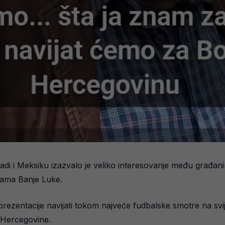
di i Meksiku izazvalo je veliko interesovanje među građan
cama Banje Luke.
rezentacije navijati tokom najveće fudbalske smotre na svije
i Hercegovine.