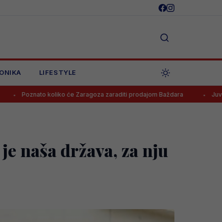
ONIKA
LIFESTYLE
iko će Zaragoza zaraditi prodajom Baždara
Juventus odbio ponudu 
e naša država, za nju