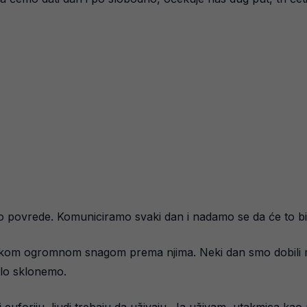
o povrede. Komuniciramo svaki dan i nadamo se da će to bit
nekom ogromnom snagom prema njima. Neki dan smo dobili 
alo sklonemo.
i euforiju, ljudi trebaju da uživaju. Ja uživam, utakmica kao