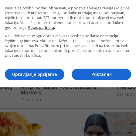
Vaši će se osobni podaci obrađivati, a podatke s vašeg uređaja (kolačiće,
jedinstvene identifikatore i druge podatke uređaja) može pohranjivati,
dijeliti te im pristupati 207 partnera ili ih može upotrebljavati ova web-
lokacija. Mi i naši partneri možemo upotrebljavati precizne podatke o
geolociranju.
Popis partnera.
Neki dobavljači mogu obrađivati vaše osobne podatke na temelju
legitimnog interesa. Ako se ne slažete s tim, u nastavku možete upravljati
svojim opcijama. Potražite vezu pri dnu ove stranice ili na izborniku web-
lokacije za upravljanje pristankom ili povlačenje pristanka u postavkama
privatnosti i kolačića.
Upravljanje opcijama
Pristanak