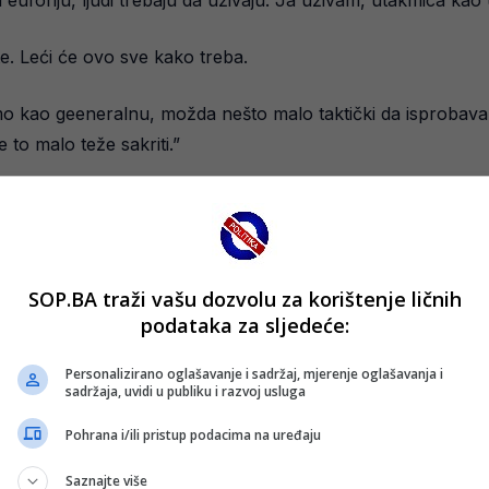
te. Leći će ovo sve kako treba.
o kao geeneralnu, možda nešto malo taktički da isprobavam
 to malo teže sakriti.”
SOP.BA traži vašu dozvolu za korištenje ličnih
podataka za sljedeće:
Personalizirano oglašavanje i sadržaj, mjerenje oglašavanja i
sadržaja, uvidi u publiku i razvoj usluga
Pohrana i/ili pristup podacima na uređaju
Saznajte više