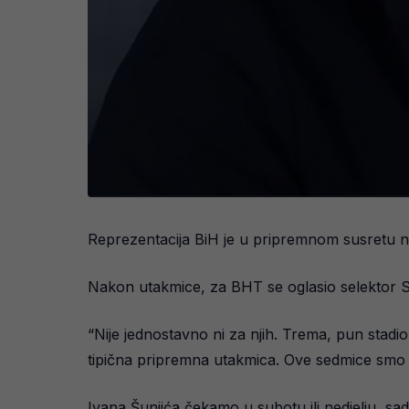
Reprezentacija BiH je u pripremnom susretu n
Nakon utakmice, za BHT se oglasio selektor S
“Nije jednostavno ni za njih. Trema, pun stadi
tipična pripremna utakmica. Ove sedmice smo tre
Ivana Šunjića čekamo u subotu ili nedjelju, sad