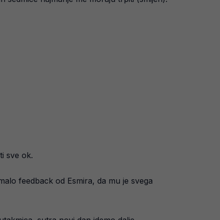
i sve ok.
malo feedback od Esmira, da mu je svega
 utakmica, sutra novi dan idemo dalje.