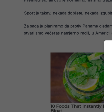
Sport je takav, nekada dobijete, nekada izgubi
Za sada je planiramo da protiv Paname gledam
stvari smo večeras namjerno radili, u Americi je