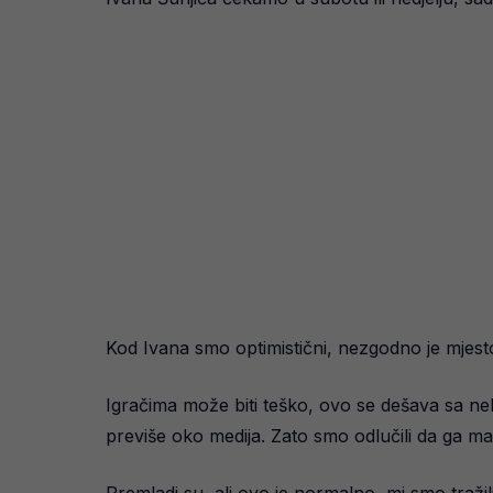
Kod Ivana smo optimistični, nezgodno je mjest
Igračima može biti teško, ovo se dešava sa 
previše oko medija. Zato smo odlučili da ga m
Premladi su, ali ovo je normalno, mi smo tražil