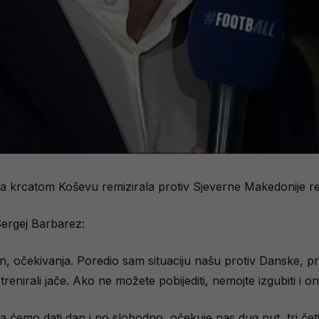
a krcatom Koševu remizirala protiv Sjeverne Makedonije r
ergej Barbarez:
on, očekivanja. Poredio sam situaciju našu protiv Danske, p
nirali jače. Ako ne možete pobijediti, nemojte izgubiti i on
a ćemo dati dan i po slobodno, očekuje nas dug put, tri četi