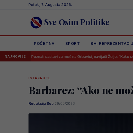
Skip
Petak, 7. Augusta 2026.
to
content
Sve Osim Politike
POČETNA
SPORT
BH. REPREZENTACI
oznati sastavi za meč na Grbavici, navijači Želje: “Kako se ono zove trene
NAJNOVIJE
ISTAKNUTE
Barbarez: “Ako ne može
Redakcija Sop
·
29/05/2026