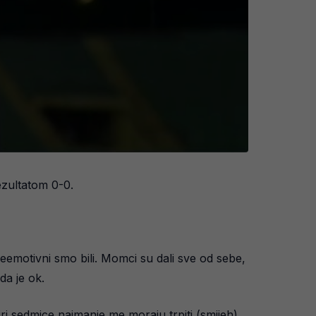
ezultatom 0-0.
reemotivni smo bili. Momci su dali sve od sebe,
da je ok.
ri sedmice najmanje me moraju trpiti (smijeh).