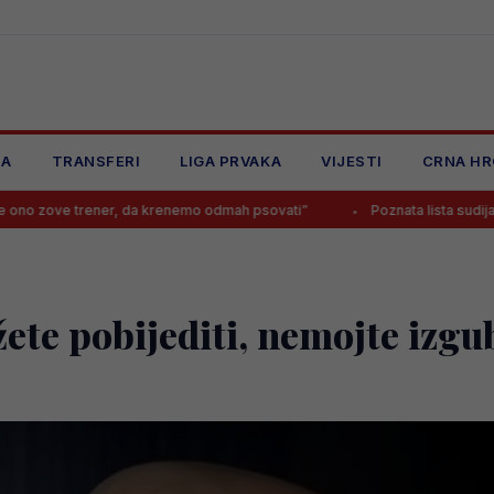
JA
TRANSFERI
LIGA PRVAKA
VIJESTI
CRNA HR
r, da krenemo odmah psovati”
Poznata lista sudija za novu sezonu Pre
te pobijediti, nemojte izgub