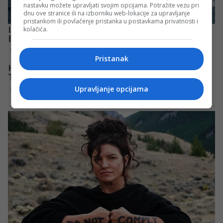
nastavku možete upravljati svojim opcijama. Potražite vezu pri
dnu ove stranice ili na izborniku web-lokacije za upravljanje
pristankom ili povlačenje pristanka u postavkama privatnosti i
kolačića.
Pristanak
Upravljanje opcijama