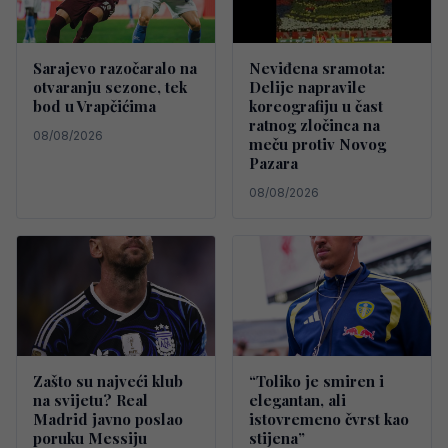
Sarajevo razočaralo na
Neviđena sramota:
otvaranju sezone, tek
Delije napravile
bod u Vrapčićima
koreografiju u čast
ratnog zločinca na
08/08/2026
meču protiv Novog
Pazara
08/08/2026
Zašto su najveći klub
“Toliko je smiren i
na svijetu? Real
elegantan, ali
Madrid javno poslao
istovremeno čvrst kao
poruku Messiju
stijena”