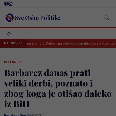
Skip
to
content
Sve Osim Politike
Neviđena sramota: Delije napravile koreografiju u čast ratnog zločinca n
NAJNOVIJE
ISTAKNUTE
Barbarez danas prati
veliki derbi, poznato i
zbog koga je otišao daleko
iz BiH
Redakcija Sop
·
04/05/2025