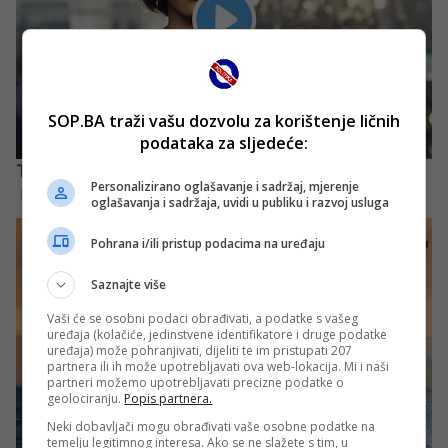
SOP.BA traži vašu dozvolu za korištenje ličnih
podataka za sljedeće:
Personalizirano oglašavanje i sadržaj, mjerenje
oglašavanja i sadržaja, uvidi u publiku i razvoj usluga
Pohrana i/ili pristup podacima na uređaju
Saznajte više
Vaši će se osobni podaci obrađivati, a podatke s vašeg
uređaja (kolačiće, jedinstvene identifikatore i druge podatke
uređaja) može pohranjivati, dijeliti te im pristupati 207
partnera ili ih može upotrebljavati ova web-lokacija. Mi i naši
partneri možemo upotrebljavati precizne podatke o
geolociranju.
Popis partnera.
Neki dobavljači mogu obrađivati vaše osobne podatke na
temelju legitimnog interesa. Ako se ne slažete s tim, u