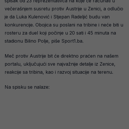
spisak od 23 reprezentativca na koje će računati u
večerašnjem susretu protiv Austrije u Zenici, a odlučio
je da Luka Kulenović i Stjepan Radeljić budu van
konkurencije. Obojica su poslani na tribine i neće biti u
rosteru za duel koji počinje u 20 sati i 45 minuta na
stadionu Bilino Polje, piše Sport1.ba.
Meč protiv Austrije bit će direktno praćen na našem
portalu, uključujući sve najvažnije detalje iz Zenice,
reakcije sa tribina, kao i razvoj situacije na terenu.
Na spisku se nalaze: