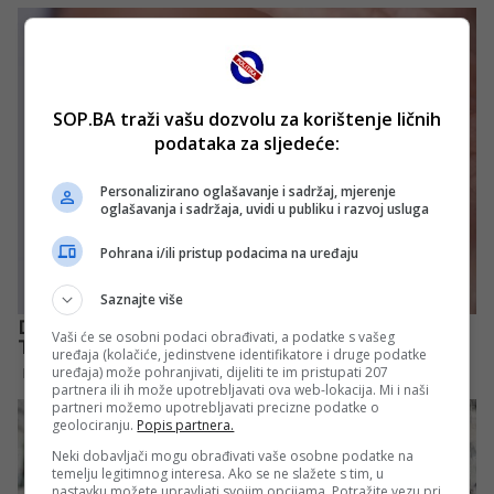
SOP.BA traži vašu dozvolu za korištenje ličnih
podataka za sljedeće:
Personalizirano oglašavanje i sadržaj, mjerenje
oglašavanja i sadržaja, uvidi u publiku i razvoj usluga
Pohrana i/ili pristup podacima na uređaju
Saznajte više
Vaši će se osobni podaci obrađivati, a podatke s vašeg
uređaja (kolačiće, jedinstvene identifikatore i druge podatke
uređaja) može pohranjivati, dijeliti te im pristupati 207
partnera ili ih može upotrebljavati ova web-lokacija. Mi i naši
partneri možemo upotrebljavati precizne podatke o
geolociranju.
Popis partnera.
Neki dobavljači mogu obrađivati vaše osobne podatke na
temelju legitimnog interesa. Ako se ne slažete s tim, u
nastavku možete upravljati svojim opcijama. Potražite vezu pri