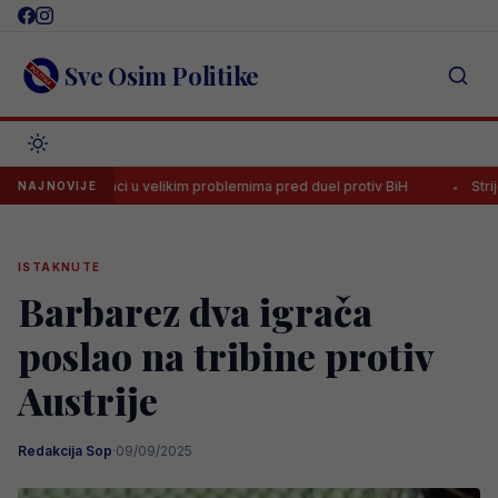
Skip
to
content
Sve Osim Politike
anci u velikim problemima pred duel protiv BiH
Strijelac Zmajeva na 
NAJNOVIJE
ISTAKNUTE
Barbarez dva igrača
poslao na tribine protiv
Austrije
Redakcija Sop
·
09/09/2025