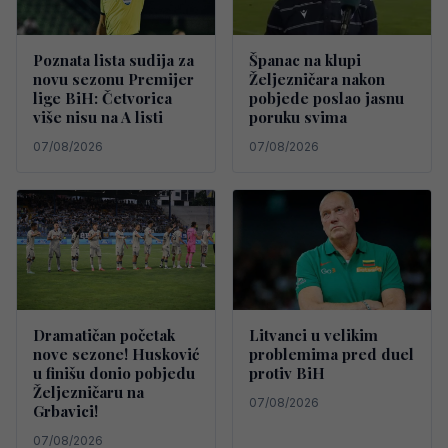
Poznata lista sudija za
Španac na klupi
novu sezonu Premijer
Željezničara nakon
lige BiH: Četvorica
pobjede poslao jasnu
više nisu na A listi
poruku svima
07/08/2026
07/08/2026
Dramatičan početak
Litvanci u velikim
nove sezone! Husković
problemima pred duel
u finišu donio pobjedu
protiv BiH
Željezničaru na
07/08/2026
Grbavici!
07/08/2026