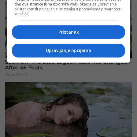
dnu ove stranice ili na izborniku web-lokacije za upravljanje
pristankom ili povlačenje pristanka u postavkama privatnosti i
kolačića.
Pristanak
Upravljanje opcijama