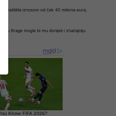
st zaštitila iznosom od čak 40 miliona eura,
dresu Brage mogle bi mu donijeti i značajniju