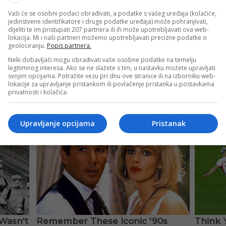
Vaši će se osobni podaci obrađivati, a podatke s vašeg uređaja (kolačiće,
 otkupnu klauzulu. Naime, Braga je Huseinbašićevu vrijedno
jedinstvene identifikatore i druge podatke uređaja) može pohranjivati,
dijeliti te im pristupati 207 partnera ili ih može upotrebljavati ova web-
m klubu vjeruju u njegove kvalitete i razvojni potencijal.
lokacija. Mi i naši partneri možemo upotrebljavati precizne podatke o
geolociranju.
Popis partnera.
v, ali i priliku da se nametne u novoj sredini. Dobre igre u 
Neki dobavljači mogu obrađivati vaše osobne podatke na temelju
legitimnog interesa. Ako se ne slažete s tim, u nastavku možete upravljati
godinama koje dolaze.
svojim opcijama. Potražite vezu pri dnu ove stranice ili na izborniku web-
lokacije za upravljanje pristankom ili povlačenje pristanka u postavkama
privatnosti i kolačića.
Upravljanje opcijama
Pristanak