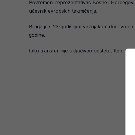
Povremeni reprezentativac Bosne i Hercegovine
učesnik evropskih takmičenja.
Braga je s 23-godišnjim veznjakom dogovorila
godine.
Iako transfer nije uključivao odštetu, Keln j