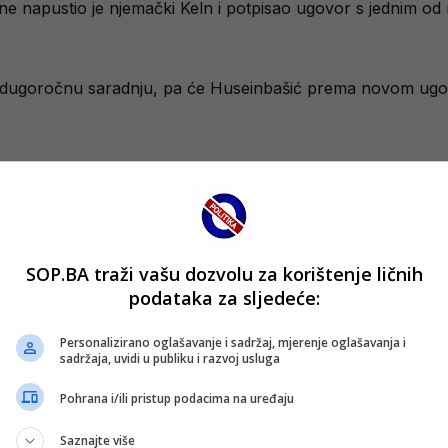
 napustio je njemački Keln i potpisao ugovor s jednim od n
 dugoročnu saradnju, pa će Huseinbašić prema novom ugovo
e u pregovorima osigurao 20 posto od eventualnog budućeg t
SOP.BA traži vašu dozvolu za korištenje ličnih
podataka za sljedeće:
Personalizirano oglašavanje i sadržaj, mjerenje oglašavanja i
sadržaja, uvidi u publiku i razvoj usluga
Pohrana i/ili pristup podacima na uređaju
Saznajte više