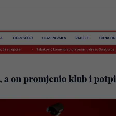
JA
TRANSFERI
LIGA PRVAKA
VIJESTI
CRNA HR
Tabaković komentirao prvijenac u dresu Salzburga
Mladi bh
 a on promjenio klub i potpi