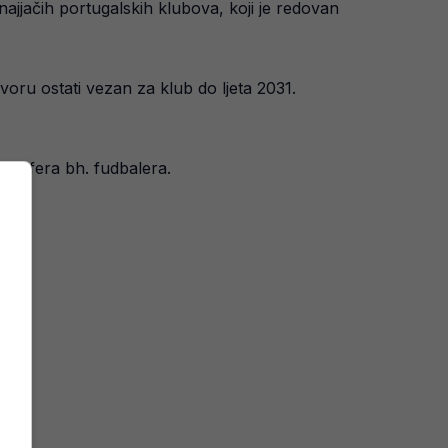
ajjačih portugalskih klubova, koji je redovan
ru ostati vezan za klub do ljeta 2031.
ransfera bh. fudbalera.