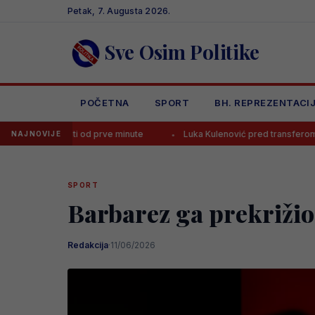
Skip
Petak, 7. Augusta 2026.
to
content
Sve Osim Politike
POČETNA
SPORT
BH. REPREZENTACI
rati od prve minute
Luka Kulenović pred transferom, tri su opcije!
NAJNOVIJE
SPORT
Barbarez ga prekrižio,
Redakcija
·
11/06/2026