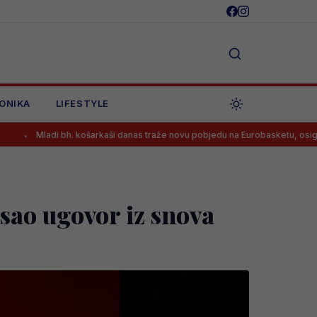
ONIKA
LIFESTYLE
. košarkaši danas traže novu pobjedu na Eurobasketu, osiguran prijenos!
sao ugovor iz snova