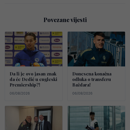
Povezane vijesti
Da li je ovo jasan znak
Donesena konačna
da će Dedić u engleski
odluka o transferu
Premiership?!
Baždara!
06/08/2026
06/08/2026