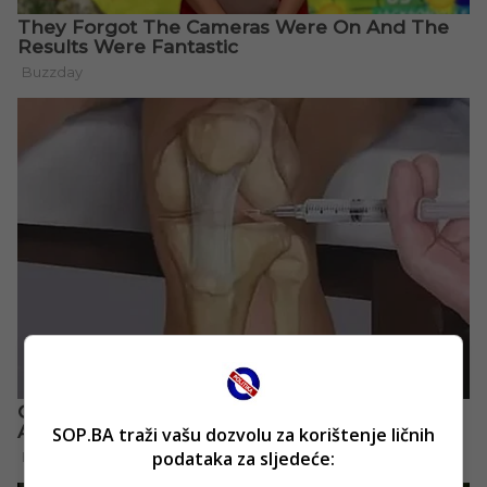
SOP.BA traži vašu dozvolu za korištenje ličnih
podataka za sljedeće: