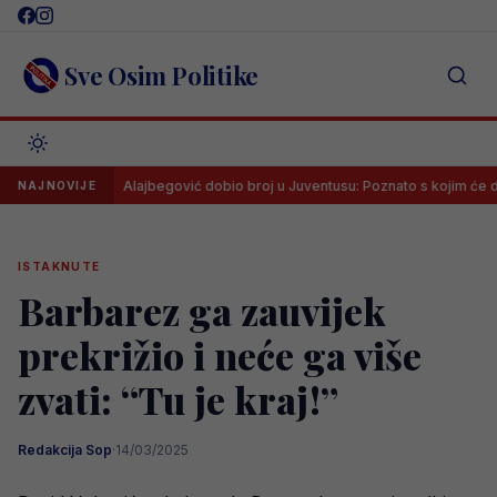
Skip
to
content
Sve Osim Politike
zu
Alajbegović dobio broj u Juventusu: Poznato s kojim će dresom 
NAJNOVIJE
ISTAKNUTE
Barbarez ga zauvijek
prekrižio i neće ga više
zvati: “Tu je kraj!”
Redakcija Sop
·
14/03/2025