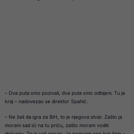
– Dva puta smo pozivali, dva puta smo odbijeni. Tu je
kraj – nadovezao se direktor Spahić.
– Ne želi da igra za BiH, to je njegova stvar. Zašto ja
moram sad ići na tu priču, zašto moram voditi
diskusiju. To je vaš posao. Ja pozivam one koji žele –