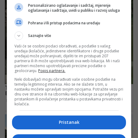
Personalizirano oglašavanje i sadržaj, mjerenje
oglašavanja i sadržaja, uvidi u publiku i razvoj usluga
Pohrana i/ili pristup podacima na uređaju
Saznajte više
Vaši će se osobni podaci obrađivati, a podatke s vašeg
uređaja (kolačiće, jedinstvene identifikatore i druge podatke
uređaja) može pohranjivati, dijeliti te im pristupati 207
partnera ili ih može upotrebljavati ova web-lokacija. Mi i naši
partneri možemo upotrebljavati precizne podatke o
geolociranju.
Popis partnera.
Neki dobavljači mogu obrađivati vaše osobne podatke na
temelju legitimnog interesa. Ako se ne slažete s tim, u
nastavku možete upravljati svojim opcijama. Potražite vezu pri
dnu ove stranice ili na izborniku web-lokacije za upravljanje
pristankom ili povlačenje pristanka u postavkama privatnosti i
kolačića.
Pristanak