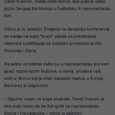
David Vuković, mlada nada Borca, dva puta je odbio
poziv Sergeja Barbareza u fudbalsku A reprezentaciju
BiH.
Otkrio je to selektor Zmajeva na današnjoj konferenciji
za medije na kojoj “brani” spisak za predstojeće
utakmice kvalifikacija za Svjetsko prvenstvo protiv
Rumunije i Kipra.
Na jedno od pitanja zašto su u reprezentaciju pozvani
igrači raznoraznih klubova, a nema, primjera radi,
onih iz Borca koji je imao zapažen nastup u Evropi,
Barbarez je odgovorio:
– Sigurno znam na koga aludirate. David Vuković je
dva puta rekao da ne želi igrati za reprezentaciju
Bosne i Hercegovine – otkrio je selektor.