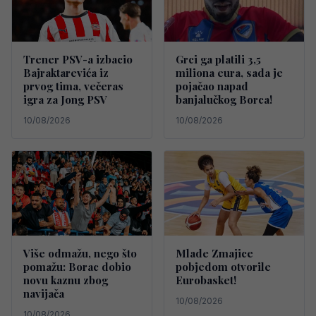
Trener PSV-a izbacio
Grci ga platili 3,5
Bajraktarevića iz
miliona eura, sada je
prvog tima, večeras
pojačao napad
igra za Jong PSV
banjalučkog Borca!
10/08/2026
10/08/2026
Više odmažu, nego što
Mlade Zmajice
pomažu: Borac dobio
pobjedom otvorile
novu kaznu zbog
Eurobasket!
navijača
10/08/2026
10/08/2026