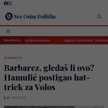
Skip
to
content
Sve Osim Politike
arez na ozbiljnim mukama
Saigrač hvali Kerima: “Radi stvari koje dr
NAJNOVIJE
ISTAKNUTE
Barbarez, gledaš li ovo?
Hamulić postigao hat-
trick za Volos
E. H.
·
02/12/2025