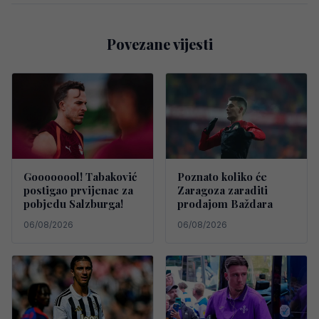
Povezane vijesti
Goooooool! Tabaković
Poznato koliko će
postigao prvijenac za
Zaragoza zaraditi
pobjedu Salzburga!
prodajom Baždara
06/08/2026
06/08/2026