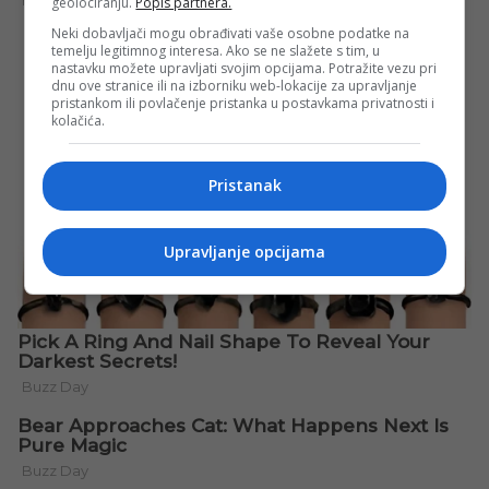
geolociranju.
Popis partnera.
Neki dobavljači mogu obrađivati vaše osobne podatke na
temelju legitimnog interesa. Ako se ne slažete s tim, u
nastavku možete upravljati svojim opcijama. Potražite vezu pri
dnu ove stranice ili na izborniku web-lokacije za upravljanje
pristankom ili povlačenje pristanka u postavkama privatnosti i
kolačića.
Pristanak
Upravljanje opcijama