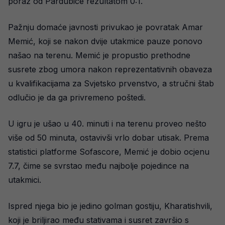
poraz od Pardubice rezultatom 0:1.
Pažnju domaće javnosti privukao je povratak Amar
Memić, koji se nakon dvije utakmice pauze ponovo
našao na terenu. Memić je propustio prethodne
susrete zbog umora nakon reprezentativnih obaveza
u kvalifikacijama za Svjetsko prvenstvo, a stručni štab
odlučio je da ga privremeno poštedi.
U igru je ušao u 40. minuti i na terenu proveo nešto
više od 50 minuta, ostavivši vrlo dobar utisak. Prema
statistici platforme Sofascore, Memić je dobio ocjenu
7.7, čime se svrstao među najbolje pojedince na
utakmici.
Ispred njega bio je jedino golman gostiju, Kharatishvili,
koji je briljirao među stativama i susret završio s