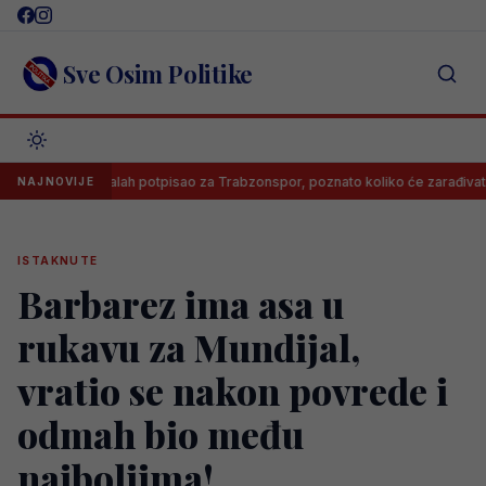
Skip
to
content
Sve Osim Politike
Salah potpisao za Trabzonspor, poznato koliko će zarađivati
NAJNOVIJE
ISTAKNUTE
Barbarez ima asa u
rukavu za Mundijal,
vratio se nakon povrede i
odmah bio među
najboljima!