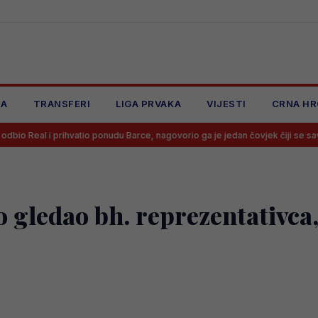
JA
TRANSFERI
LIGA PRVAKA
VIJESTI
CRNA HR
hvatio ponudu Barce, nagovorio ga je jedan čovjek čiji se savjet mora slušati
o gledao bh. reprezentativca,