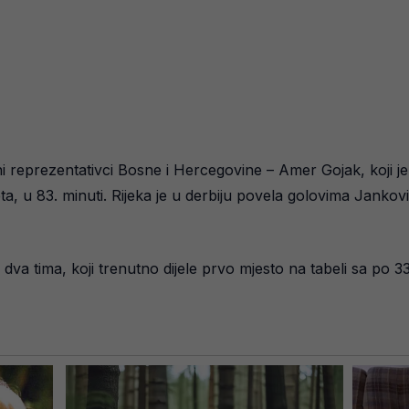
alni reprezentativci Bosne i Hercegovine – Amer Gojak, koji j
eta, u 83. minuti. Rijeka je u derbiju povela golovima Jankovi
a dva tima, koji trenutno dijele prvo mjesto na tabeli sa p