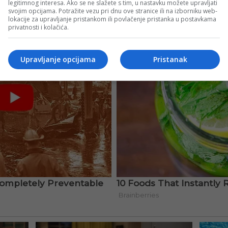
legitimnog interesa. Ako se ne slažete s tim, u nastavku možete upravljati
svojim opcijama. Potražite vezu pri dnu ove stranice ili na izborniku web-
lokacije za upravljanje pristankom ili povlačenje pristanka u postavkama
privatnosti i kolačića.
Upravljanje opcijama
Pristanak