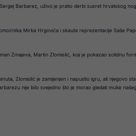
Sergej Barbarez, uživo je pratio derbi susret hrvatskog n
pomoćnika Mirka Hrgovića i skauta reprezentacije Saše Pap
lman Zmajeva, Martin Zlomislić, koji je pokazao solidnu f
uta, Zlomislić je zamijenjen i napustio igru, ali njegovo stanj
arbarezu nije bilo svejedno što je morao gledati muke naše