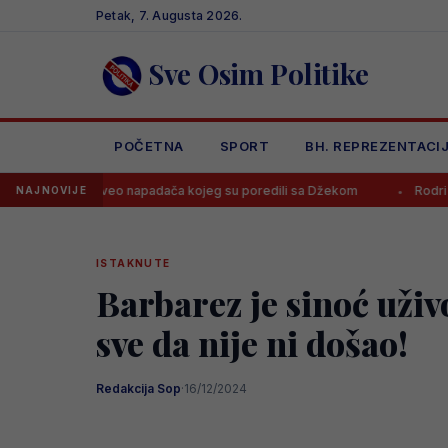
Skip
Petak, 7. Augusta 2026.
to
content
Sve Osim Politike
POČETNA
SPORT
BH. REPREZENTACI
veo napadača kojeg su poredili sa Džekom
Rodri odbio Real i pri
NAJNOVIJE
ISTAKNUTE
Barbarez je sinoć uživ
sve da nije ni došao!
Redakcija Sop
·
16/12/2024