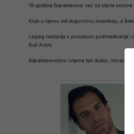
19-godišnji Bajraktarević već od starta sezone 
Klub u njemu vidi dugoročnu investiciju, a Bak
Leipzig nastavlja s procesom podmlađivanja i 
Bull Areni.
Bajraktarevićevo vrijeme tek dolazi, morao bi 