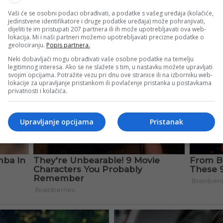
Vaši će se osobni podaci obrađivati, a podatke s vašeg uređaja (kolačiće,
jedinstvene identifikatore i druge podatke uređaja) može pohranjivati,
dijeliti te im pristupati 207 partnera ili ih može upotrebljavati ova web-
lokacija. Mi i naši partneri možemo upotrebljavati precizne podatke o
geolociranju.
Popis partnera.
Neki dobavljači mogu obrađivati vaše osobne podatke na temelju
legitimnog interesa. Ako se ne slažete s tim, u nastavku možete upravljati
svojim opcijama. Potražite vezu pri dnu ove stranice ili na izborniku web-
lokacije za upravljanje pristankom ili povlačenje pristanka u postavkama
privatnosti i kolačića.
Upravljanje opcijama
Pristanak