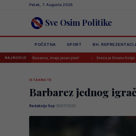
Skip
Petak, 7. Augusta 2026.
to
content
Sve Osim Politike
POČETNA
SPORT
BH. REPREZENTACI
 Bosanca, imaju jasan plan!
Sreća je Emanu Košpi ponovo okrenula
NAJNOVIJE
ISTAKNUTE
Barbarez jednog igrač
Redakcija Sop
·
16/07/2025