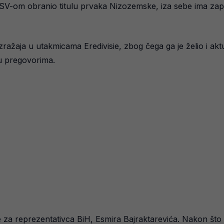
PSV-om obranio titulu prvaka Nizozemske, iza sebe ima za
izražaja u utakmicama Eredivisie, zbog čega ga je želio i 
 u pregovorima.
ke za reprezentativca BiH, Esmira Bajraktarevića. Nakon što