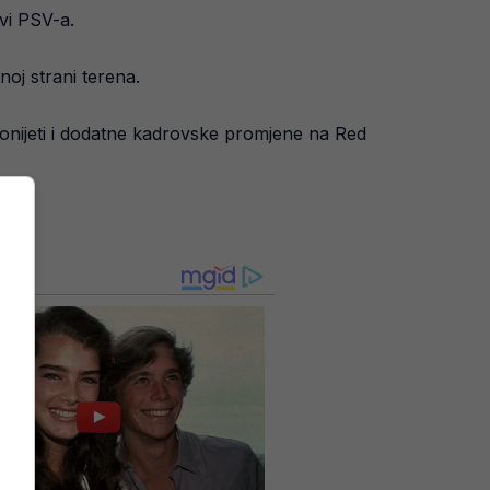
avi PSV-a.
oj strani terena.
donijeti i dodatne kadrovske promjene na Red