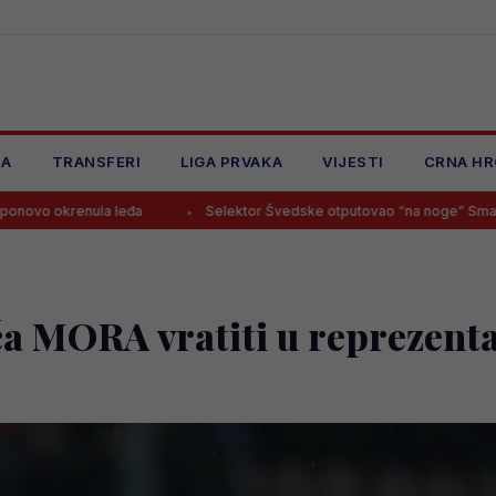
JA
TRANSFERI
LIGA PRVAKA
VIJESTI
CRNA HR
 leđa
Selektor Švedske otputovao “na noge” Smajloviću, budući 
a MORA vratiti u reprezent