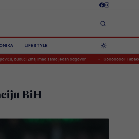
ONIKA
LIFESTYLE
Zmaj imao samo jedan odgovor
Goooooool! Tabaković postigao prv
aciju BiH