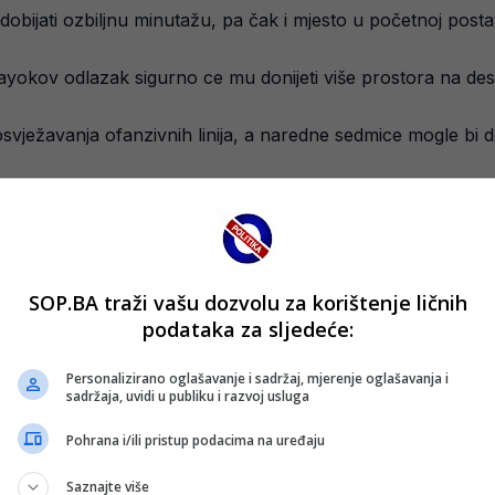
dobijati ozbiljnu minutažu, pa čak i mjesto u početnoj post
ayokov odlazak sigurno ce mu donijeti više prostora na desn
osvježavanja ofanzivnih linija, a naredne sedmice mogle bi 
se opet naći na spisku Barbareza.
SOP.BA traži vašu dozvolu za korištenje ličnih
podataka za sljedeće:
Personalizirano oglašavanje i sadržaj, mjerenje oglašavanja i
sadržaja, uvidi u publiku i razvoj usluga
Pohrana i/ili pristup podacima na uređaju
Saznajte više