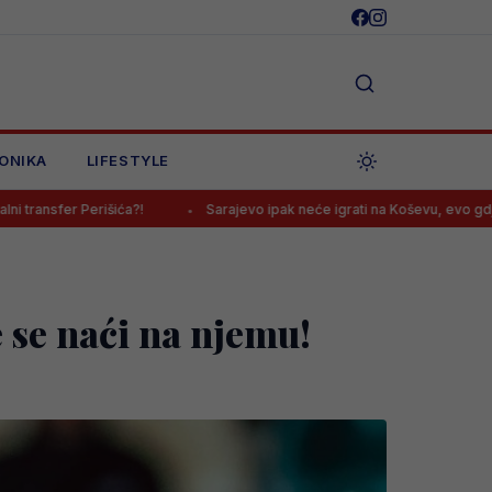
ONIKA
LIFESTYLE
a?!
Sarajevo ipak neće igrati na Koševu, evo gdje će dočekati Rad
e se naći na njemu!