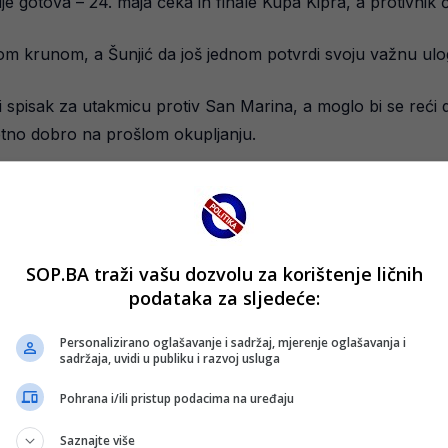
ije gotova – 24. maja čeka ih finale Kupa Kipra, a protivnik
plom krunom, a Šunjić da još jednom potvrdi svoju važnu u
i spisak za utakmicu protiv San Marina, a moglo bi se reći
etno dobro na prošlom okupljanju.
SOP.BA traži vašu dozvolu za korištenje ličnih
podataka za sljedeće:
Personalizirano oglašavanje i sadržaj, mjerenje oglašavanja i
sadržaja, uvidi u publiku i razvoj usluga
Pohrana i/ili pristup podacima na uređaju
Saznajte više