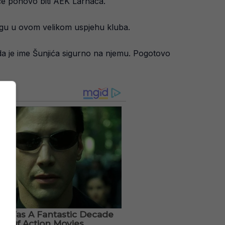
 će ponovo biti AEK Larnaca.
logu u ovom velikom uspjehu kluba.
 da je ime Šunjića sigurno na njemu. Pogotovo