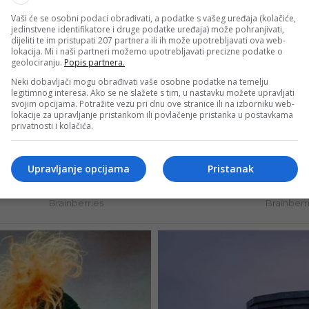
Vaši će se osobni podaci obrađivati, a podatke s vašeg uređaja (kolačiće,
jedinstvene identifikatore i druge podatke uređaja) može pohranjivati,
dijeliti te im pristupati 207 partnera ili ih može upotrebljavati ova web-
lokacija. Mi i naši partneri možemo upotrebljavati precizne podatke o
geolociranju.
Popis partnera.
Neki dobavljači mogu obrađivati vaše osobne podatke na temelju
legitimnog interesa. Ako se ne slažete s tim, u nastavku možete upravljati
svojim opcijama. Potražite vezu pri dnu ove stranice ili na izborniku web-
lokacije za upravljanje pristankom ili povlačenje pristanka u postavkama
privatnosti i kolačića.
Upravljanje opcijama
Pristanak