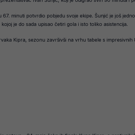
prezentativac Ivan Šunjić, koji je odigrao svih 90 minuta i p
 u 67. minuti potvrdio pobjedu svoje ekipe. Šunjić je još je
joj je do sada upisao četiri gola i isto toliko asistencija.
 prvaka Kipra, sezonu završivši na vrhu tabele s impresivnih