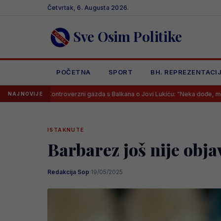
Skip
Četvrtak, 6. Augusta 2026.
to
content
Sve Osim Politike
POČETNA
SPORT
BH. REPREZENTACI
ntroverzni gazda s Balkana o Jovi Lukiću: “Neka dođe, mogu mu dati 30.000
NAJNOVIJE
ISTAKNUTE
Barbarez još nije objav
Redakcija Sop
·
19/05/2025