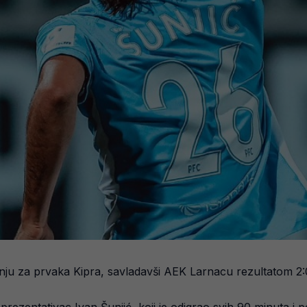
anju za prvaka Kipra, savladavši AEK Larnacu rezultatom 2: