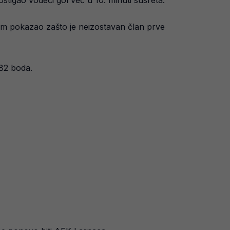
ostigao vodeći gol već u 10. minuti susreta.
dnom pokazao zašto je neizostavan član prve
 82 boda.