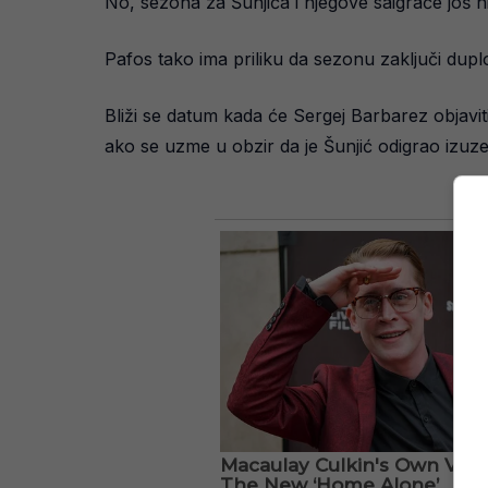
No, sezona za Šunjića i njegove saigrače još n
Pafos tako ima priliku da sezonu zaključi du
Bliži se datum kada će Sergej Barbarez objavit
ako se uzme u obzir da je Šunjić odigrao izuz