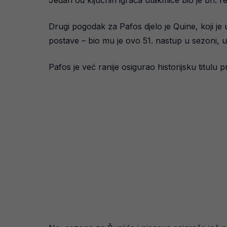
Jedan od ključnih igrača utakmice bio je bh. re
Drugi pogodak za Pafos djelo je Quine, koji je
postave – bio mu je ovo 51. nastup u sezoni, u ko
Pafos je već ranije osigurao historijsku titulu