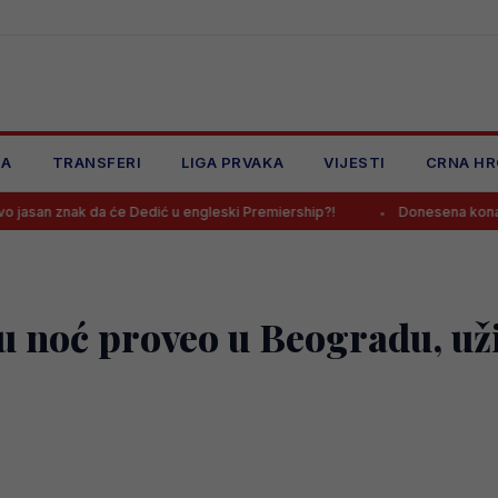
JA
TRANSFERI
LIGA PRVAKA
VIJESTI
CRNA HR
nak da će Dedić u engleski Premiership?!
Donesena konačna odluka 
 noć proveo u Beogradu, už