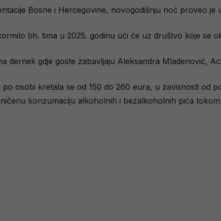
entacije Bosne i Hercegovine, novogodišnju noć proveo je 
o kormilo bh. tima u 2025. godinu ući će uz društvo koje se
i na dernek gdje goste zabavljaju Aleksandra Mladenović, Ac
a po osobi kretala se od 150 do 260 eura, u zavisnosti od poz
ničenu konzumaciju alkoholnih i bezalkoholnih pića tokom c