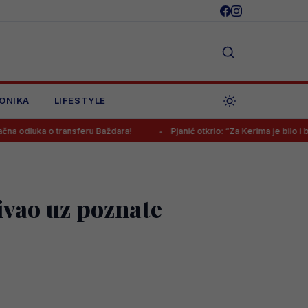
ONIKA
LIFESTYLE
o transferu Baždara!
Pjanić otkrio: “Za Kerima je bilo i bogatijih pon
ivao uz poznate