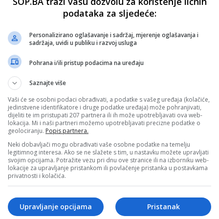
SOP.BA traži vašu dozvolu za korištenje ličnih
podataka za sljedeće:
Personalizirano oglašavanje i sadržaj, mjerenje oglašavanja i
sadržaja, uvidi u publiku i razvoj usluga
Pohrana i/ili pristup podacima na uređaju
Saznajte više
Vaši će se osobni podaci obrađivati, a podatke s vašeg uređaja (kolačiće,
jedinstvene identifikatore i druge podatke uređaja) može pohranjivati,
dijeliti te im pristupati 207 partnera ili ih može upotrebljavati ova web-
lokacija. Mi i naši partneri možemo upotrebljavati precizne podatke o
geolociranju.
Popis partnera.
Neki dobavljači mogu obrađivati vaše osobne podatke na temelju
legitimnog interesa. Ako se ne slažete s tim, u nastavku možete upravljati
svojim opcijama. Potražite vezu pri dnu ove stranice ili na izborniku web-
lokacije za upravljanje pristankom ili povlačenje pristanka u postavkama
privatnosti i kolačića.
Upravljanje opcijama
Pristanak