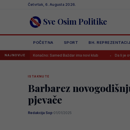
Skip
Četvrtak, 6. Augusta 2026.
to
content
Sve Osim Politike
POČETNA
SPORT
BH. REPREZENTACI
Konačno: Samed Baždar ima novi klub
Da li je ovo jasan z
NAJNOVIJE
ISTAKNUTE
Barbarez novogodišnju
pjevače
Redakcija Sop
·
01/01/2025